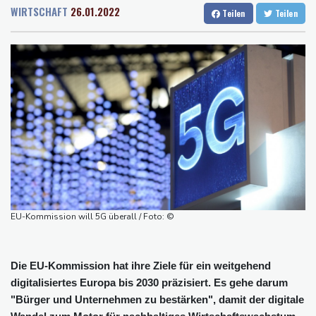
Rostock
28 °C
Stuttgart
34 °C
Waldbrände in Kanada: Notstand in Provinz British Columbia
WIRTSCHAFT
26.01.2022
Teilen
Teilen
Dresden
33 °C
Wien
31 °C
ausgerufen
Salzburg
30 °C
Verdacht auf illegales Rennen: Zwei Tote nach Motorrad-Unfall
Baden-Baden
29 °C
in Köln
Im EM-Becken: Berkhahn sieht "nicht viele Medaillenchancen"
Waldbrand in Kanada: Notstand in British Columbia ausgerufen -
20.000 Menschen evakuiert
Dobrindt will Forschung zur Drohensicherheit in Deutschland
ausbauen
Iran bekräftigt harte Haltung in Streit um Straße von Hormus
Amtsantritt von Kolumbiens Staatschef De la Espriella von
EU-Kommission will 5G überall / Foto: ©
Gewalt überschattet
Die EU-Kommission hat ihre Ziele für ein weitgehend
digitalisiertes Europa bis 2030 präzisiert. Es gehe darum
"Bürger und Unternehmen zu bestärken", damit der digitale