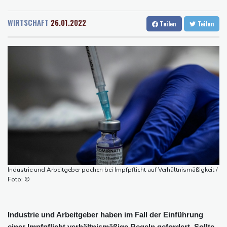
Rostock
17 °C
Stuttgart
15 °C
Millionen Dollar zahlen
Dresden
18 °C
Wien
22 °C
Regierung und Opposition in Venezuela beginnen offiziellen
WIRTSCHAFT
26.01.2022
Teilen
Teilen
Salzburg
20 °C
Dialog - ohne Machado
Baden-Baden
14 °C
USA wollen bei Visa-Anträgen offenbar Online-Aktivitäten noch
stärker überprüfen
Röwekamp: Innenministerium muss zentral für Drohnenabwehr
zuständig sein
Trump unternimmt neuen Vorstoß im Streit um US-
Staatsbürgerschaft
Erdogan reist zu Dreier-Gipfel mit Pakistan nach Saudi-Arabien
58 Soldaten im Jemen bei Huthi-Angriffen getötet - Regierung
kündigt Vergeltung an
Industrie und Arbeitgeber pochen bei Impfpflicht auf Verhältnismäßigkeit /
UEFA hält an FIFA-Boykott fest - CAF hält zu Infantino
Foto: ©
Industrie und Arbeitgeber haben im Fall der Einführung
einer Impfpflicht verhältnismäßige Regeln gefordert. Sollte