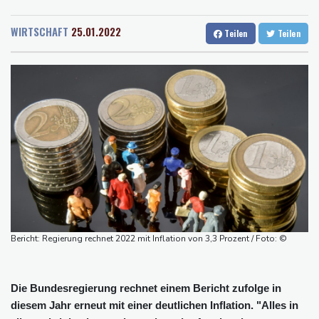
Rostock
17 °C
Stuttgart
15 °C
Millionen Dollar zahlen
Dresden
18 °C
Wien
22 °C
Regierung und Opposition in Venezuela beginnen offiziellen
WIRTSCHAFT
25.01.2022
Teilen
Teilen
Salzburg
20 °C
Dialog - ohne Machado
Baden-Baden
14 °C
USA wollen bei Visa-Anträgen offenbar Online-Aktivitäten noch
stärker überprüfen
Röwekamp: Innenministerium muss zentral für Drohnenabwehr
zuständig sein
Trump unternimmt neuen Vorstoß im Streit um US-
Staatsbürgerschaft
Erdogan reist zu Dreier-Gipfel mit Pakistan nach Saudi-Arabien
58 Soldaten im Jemen bei Huthi-Angriffen getötet - Regierung
kündigt Vergeltung an
Bericht: Regierung rechnet 2022 mit Inflation von 3,3 Prozent / Foto: ©
UEFA hält an FIFA-Boykott fest - CAF hält zu Infantino
Die Bundesregierung rechnet einem Bericht zufolge in
diesem Jahr erneut mit einer deutlichen Inflation. "Alles in