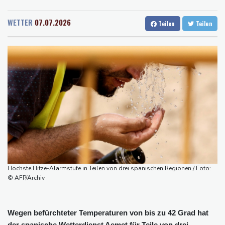
Rostock
20 °C
Stuttgart
18 °C
uns zurück"
Dresden
22 °C
Wien
21 °C
Trauer um Jorge Messi: Fußballstar Lionel Messi nimmt Abschied
WETTER
07.07.2026
Teilen
Teilen
Salzburg
21 °C
von seinem Vater
Baden-Baden
20 °C
Nowitzki trauert um ersten NBA-Coach Nelson: "RIP, Legende"
Neuer Waldbrand in Südfrankreich: Mehr als 200
Feuerwehrleute im Einsatz
Umfrage: Mehrheit der Deutschen gegen Abschaffung der
"Rente mit 63"
Klingbeil plant höhere Besteuerung bestimmter Vereine
Bericht: Dobrindt verdoppelt Anti-Drohnen-Einheiten der
Bundespolizei
Netanjahu lehnt von Trump unterstützten 15-Punkte-Plan für
Höchste Hitze-Alarmstufe in Teilen von drei spanischen Regionen / Foto:
Gazastreifen weiter ab
© AFP/Archiv
Wegen befürchteter Temperaturen von bis zu 42 Grad hat
der spanische Wetterdienst Aemet für Teile von drei