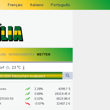
l
Français
Italiano
Português
DUNG
WISSENSWERTES
WETTER
orf
23 °C
Dortmund
24 °C
 20.000 Menschen evakuiert
2 °C
Flensburg
21 °C
sbauen
preis
2.28%
4399.7
$
24 °C
0.68%
26319.45
€
lt überschattet
 STOXX 50
0.33%
6523.86
€
X
-0.07%
32407.2
€
X
0.51%
18659.63
€