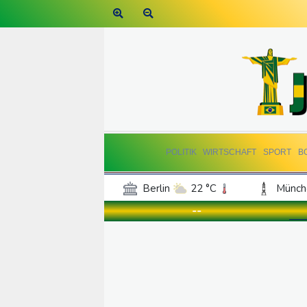
POLITIK
WIRTSCHAFT
SPORT
B
Berlin
22 °C
Münch
Frankfurt am Main
25 °C
--
Hannover
22 °C
Kö
Rostock
22 °C
Stut
Salzburg
23 °C
Ba