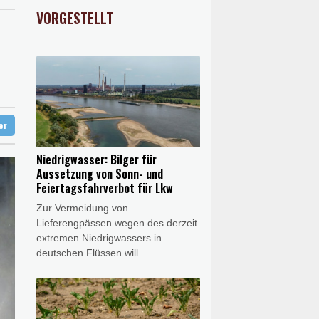
e in China
USD
0.32%
1.1562
$
VORGESTELLT
AX
1.67%
4068.78
€
gen
etastasen gebildet
ter
Niedrigwasser: Bilger für
Aussetzung von Sonn- und
Feiertagsfahrverbot für Lkw
Zur Vermeidung von
Lieferengpässen wegen des derzeit
extremen Niedrigwassers in
deutschen Flüssen will
Bundesverkehrsminister Steffen
Bilger (CDU) rasch dafür sorgen,
dass wichtige Güter zeitweilig
vermehrt über die Straße