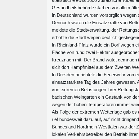
statistische etwa 1000 zusätzliche Todesf
Gesundheitsbehörde starben vor allem ält
In Deutschland wurden vorsorglich wegen 
Dennoch waren die Einsatzkräfte von Rettu
meldete die Stadtverwaltung, der Rettungs
erhöhte die Stadt wegen deutlich gestiegene
In Rheinland-Pfalz wurde ein Dorf wegen 
Fläche von rund zwei Hektar ausgebrochenes 
Kreuznach mit. Der Brand wütet demnach i
sich dort Kampfmittel aus dem Zweiten Welt
In Dresden berichtete die Feuerwehr von e
einsatzstärkste Tag des Jahres gewesen. A
von extremen Belastungen ihrer Rettungsk
badischen Weingarten ein Gastank von der F
wegen der hohen Temperaturen immer wied
Als Folge der extremen Wetterlage gab es a
rief bundesweit dazu auf, auf nicht dringe
Bundesland Nordrhein-Westfalen war der Zug
lokalen Verkehrsbetreiber den Betrieb ihre