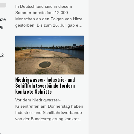
DWD zufolge auch in den
In Deutschland sind in diesem
kommenden Tagen nicht an.
Sommer bereits fast 12.000
Menschen an den Folgen von Hitze
nze
gestorben. Bis zum 26. Juli gab es
ag
bundesweit schätzungsweise
11.900 Hitzetote, wie aus dem am
Donnerstag in Berlin veröffentlichten
Wochenbericht des Robert-Koch-
,2
Instituts (RKI) hervorgeht. Der
bisher höchste Wert wurde zuletzt
im Jahr 2018 bei geschätzt 8900
hitzebedingten Sterbefällen
Niedrigwasser: Industrie- und
registriert.
Schifffahrtsverbände fordern
konkrete Schritte
Vor dem Niedrigwasser-
Krisentreffen am Donnerstag haben
Industrie- und Schifffahrtsverbände
von der Bundesregierung konkrete
Schritte gefordert. "Die
Niedrigwasser-Konferenz in Bonn