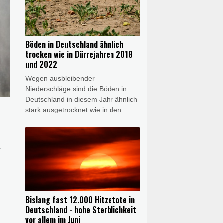
transportiert werden können.
Angesichts der aktuellen Situation
gehe es auch um "kurzfristige
Maßnahmen wie die Aussetzung
Böden in Deutschland ähnlich
des Sonn- und Feiertagsfahrverbots
trocken wie in Dürrejahren 2018
für Lkw", sagte Bilger am
und 2022
Donnerstag nach einem
Wegen ausbleibender
Spitzengespräch mit
Niederschläge sind die Böden in
Wirtschaftsvertretern in Bonn. Er
Deutschland in diesem Jahr ähnlich
werde "sehr kurzfristig mit den
stark ausgetrocknet wie in den
Länderverkehrsministern darüber
Dürrejahren 2018 und 2022. Im
sprechen".
Süden ist der Untergrund verbreitet
sogar noch trockener als in diesen
e
beiden Jahren, wie der Deutsche
Wetterdienst (DWD) am Donnerstag
in Offenbach mitteilte. Dort werde
die Lage für Natur und
Landwirtschaft "zunehmend
Bislang fast 12.000 Hitzetote in
kritisch". Flächendeckende
Deutschland - hohe Sterblichkeit
Niederschläge deuten sich dem
vor allem im Juni