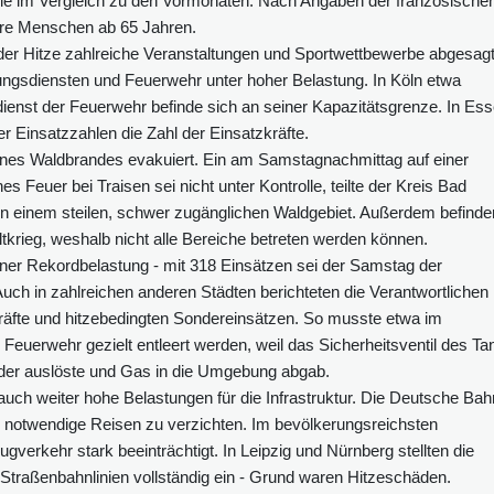
älle im Vergleich zu den Vormonaten. Nach Angaben der französische
ere Menschen ab 65 Jahren.
der Hitze zahlreiche Veranstaltungen und Sportwettbewerbe abgesagt
ngsdiensten und Feuerwehr unter hoher Belastung. In Köln etwa
dienst der Feuerwehr befinde sich an seiner Kapazitätsgrenze. In Es
r Einsatzzahlen die Zahl der Einsatzkräfte.
eines Waldbrandes evakuiert. Ein am Samstagnachmittag auf einer
Feuer bei Traisen sei nicht unter Kontrolle, teilte der Kreis Bad
n einem steilen, schwer zugänglichen Waldgebiet. Außerdem befinde
krieg, weshalb nicht alle Bereiche betreten werden können.
iner Rekordbelastung - mit 318 Einsätzen sei der Samstag der
uch in zahlreichen anderen Städten berichteten die Verantwortlichen
räfte und hitzebedingten Sondereinsätzen. So musste etwa im
euerwehr gezielt entleert werden, weil das Sicherheitsventil des Ta
er auslöste und Gas in die Umgebung abgab.
uch weiter hohe Belastungen für die Infrastruktur. Die Deutsche Bah
nd notwendige Reisen zu verzichten. Im bevölkerungsreichsten
verkehr stark beeinträchtigt. In Leipzig und Nürnberg stellten die
r Straßenbahnlinien vollständig ein - Grund waren Hitzeschäden.