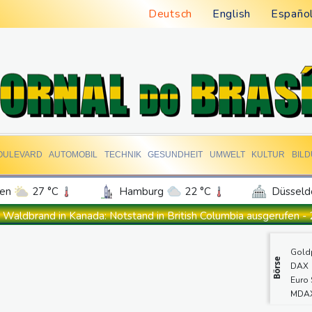
Deutsch
English
Españo
OULEVARD
AUTOMOBIL
TECHNIK
GESUNDHEIT
UMWELT
KULTUR
BIL
en
27 °C
Hamburg
22 °C
Düsseld
Potsdam
22 °C
Leipzig
25 °C
Waldbrand in Kanada: Notstand in British Columbia ausgerufen -
ln
25 °C
Kiel
21 °C
Bremen
2
Dobrindt will Forschung zur Drohensicherheit in Deutschland au
Gold
tgart
27 °C
Dresden
26 °C
Wien
Iran bekräftigt harte Haltung in Streit um Straße von Hormus
Börse
DAX
den-Baden
21 °C
Amtsantritt von Kolumbiens Staatschef De la Espriella von Gewa
Euro
MDA
Basketball-WM: Geiselsöder macht gesamte Vorbereitung mit
SDA