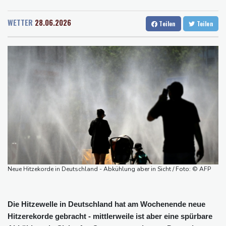
Rostock
21 °C
Stuttgart
27 °C
Schwimm-EM: Freiwasserstaffel um Wellbrock gewinnt Gold
Dresden
24 °C
Wien
28 °C
US-Senat bestätigt Trumps umstrittenen Justizminister Blanche
WETTER
28.06.2026
Teilen
Teilen
Salzburg
26 °C
Vulkan Ätna auf Sizilien erneut ausgebrochen - Ankünfte am
Baden-Baden
24 °C
Flughafen Catania gestrichen
Selenskyj: Mindestens vier Tote durch russische Angriffe in
Region Kiew
Mercedes GLA neu gegen alt: Der große Sprung ins
Elektrozeitalter
Skoda Kodiaq gegen VW Tayron: Das bessere Familien-SUV
Neue Hitzekorde in Deutschland - Abkühlung aber in Sicht / Foto: © AFP
Die Hitzewelle in Deutschland hat am Wochenende neue
Hitzerekorde gebracht - mittlerweile ist aber eine spürbare