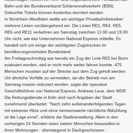
Bahn und der Bundesverband Schienennahverkehr (BSN).
Gebuchte Tickets können kostenlos storniert werden.
In Nordrhein-Westfalen stellte ein wichtiger Privatbahnbetreiber
mehrere Linien vorübergehend ein. Die Linien RE1, RE4, RE5,
RE6 und RE11 verkehren am Samstag zwischen 13.00 und 19.00
Uhr nicht, wie das Unternehmen National Express mitteilte. Es
handelt sich um einige der wichtigsten Zugstrecken im
bevölkerungsreichsten Bundesland.
Am Freitagnachmittag war bereits ein Zug der Linie RE5 bei Bonn
evakuiert worden, weil er nicht mehr weiter fahren konnte. 475
Menschen mussten auf der Strecke aus dem Zug geholt werden.
Um ähnliche Vorfälle zu vermeiden, sei der Betrieb nun am
Samstag massiv reduziert worden, sagte der operative
Geschäftsführer von National Express, Andreas Leue, dem WDR.
Die Rettungsdienste in Köln sind nach Angaben der Stadt
zunehmend überlastet. "Nach zehn aufeinanderfolgenden Tagen
mit extremer Hitze und ohne nennenswerte nächtliche Abkühlung
ist die Lage ernst", erklärte die Stadtverwaltung. Allein in den
vorherigen 24 Stunden seien sieben Menschen bewusstlos in
ihren Wohnungen - überwiegend in Dachgeschossen -