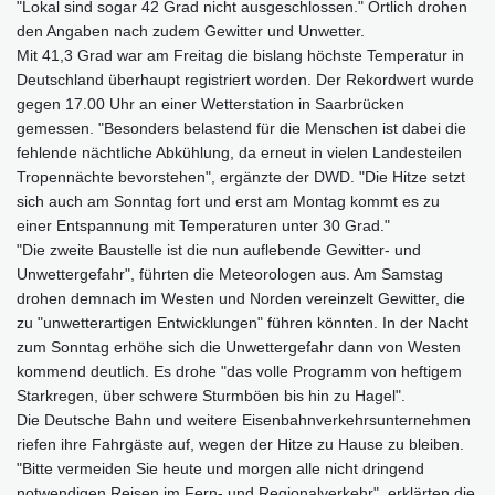
"Lokal sind sogar 42 Grad nicht ausgeschlossen." Örtlich drohen
den Angaben nach zudem Gewitter und Unwetter.
Mit 41,3 Grad war am Freitag die bislang höchste Temperatur in
Deutschland überhaupt registriert worden. Der Rekordwert wurde
gegen 17.00 Uhr an einer Wetterstation in Saarbrücken
gemessen. "Besonders belastend für die Menschen ist dabei die
fehlende nächtliche Abkühlung, da erneut in vielen Landesteilen
Tropennächte bevorstehen", ergänzte der DWD. "Die Hitze setzt
sich auch am Sonntag fort und erst am Montag kommt es zu
einer Entspannung mit Temperaturen unter 30 Grad."
"Die zweite Baustelle ist die nun auflebende Gewitter- und
Unwettergefahr", führten die Meteorologen aus. Am Samstag
drohen demnach im Westen und Norden vereinzelt Gewitter, die
zu "unwetterartigen Entwicklungen" führen könnten. In der Nacht
zum Sonntag erhöhe sich die Unwettergefahr dann von Westen
kommend deutlich. Es drohe "das volle Programm von heftigem
Starkregen, über schwere Sturmböen bis hin zu Hagel".
Die Deutsche Bahn und weitere Eisenbahnverkehrsunternehmen
riefen ihre Fahrgäste auf, wegen der Hitze zu Hause zu bleiben.
"Bitte vermeiden Sie heute und morgen alle nicht dringend
notwendigen Reisen im Fern- und Regionalverkehr", erklärten die