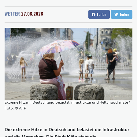
Rostock
24 °C
Stuttgart
28 °C
KI-Boom: Siemens verzeichnet Rekord bei Auftragseingang und
Dresden
30 °C
Wien
33 °C
deutliche Gewinnzuwachs
WETTER
27.06.2026
Teilen
Teilen
Salzburg
27 °C
Frau aus Berliner Kleingartenvorstand soll fast eine Million Euro
Baden-Baden
19 °C
veruntreut haben
Zahl deutscher Azubis sinkt deutlich - Anstieg bei ausländischen
Auszubildenden
Frau fällt bei Gewitter von Motorboot in Bodensee und stirbt
Rüstungsbetrieb in Bayern ausgespäht: Mutmaßlicher Agent
festgenommen
Myanmars Ex-General Min Aung Hlaing zu erstem Besuch in
Thailand als Präsident
Drohnenabwehr: Grüne fordern "klare Zuständigkeiten" - SPD
Extreme Hitze in Deutschland belastet Infrastruktur und Rettungsdienste /
sieht Behörden gestärkt
Foto: © AFP
Die extreme Hitze in Deutschland belastet die Infrastruktur
und die Menschen. Die Stadt Köln sieht die