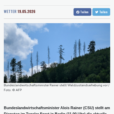
Rostock
18 °C
Stuttgart
21 °C
Demonstration in München
Dresden
22 °C
Wien
25 °C
Vorwurf der Preisabsprache: Drei US-Produzenten müssen 53
WETTER
19.05.2026
Teilen
Teilen
Salzburg
22 °C
Millionen Eier spenden
Baden-Baden
15 °C
Investoren-Affäre: Fifa-Spitze stellt sich "uneingeschränkt" hinter
Infantino
Steinmeier-Nachfolge: Özdemir spricht sich für eine Frau aus
Wissenschaftler bestätigen: Schrottteil von SpaceX-Rakete auf
Mond eingeschlagen
Nilpferd-Baby von Herde von Drogenboss Escobar erst gerettet
und dann doch gestorben
Niedrigwasser: Ex-Umweltministerin Lemke fordert
grundsätzliche Gegenmaßnahmen
Bundeslandwirtschaftsminister Rainer stellt Waldzustandserhebung vor /
Investoren-Affäre: Fifa-Spitze stellt sich hinter Infantino
Foto: © AFP
Bundeslandwirtschaftsminister Alois Rainer (CSU) stellt am
Dienstag im Tegeler Forst in Berlin (11.00 Uhr) die aktuelle