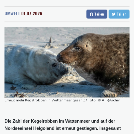
Rostock
17 °C
Stuttgart
16 °C
leicht zu
Dresden
17 °C
Wien
23 °C
76-jähriger Landwirt in Nordrhein-Westfalen von Traktor
UMWELT
01.07.2026
Teilen
Teilen
Salzburg
20 °C
überrollt und getötet
Baden-Baden
13 °C
Nach Tod von 37-Jähriger in Hessen: Tatverdächtiger wieder auf
freiem Fuß
Deutschlands Exporte im Juni leicht gestiegen
Ungenügender Schutz von Kindern: Meta muss in den USA 567
Millionen Dollar zahlen
Argentinien: Polizei geht mit Tränengas und Gummigeschossen
gegen Proteste vor
WNBA: Toronto bleibt trotz starker Sabally in der Krise
Erneut mehr Kegelrobben in Wattenmeer gezählt / Foto: © AFP/Archiv
Die Zahl der Kegelrobben im Wattenmeer und auf der
Nordseeinsel Helgoland ist erneut gestiegen. Insgesamt