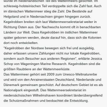
wurde im niederländischen Teil des Wattenmeers gesichtet. Im
schleswig-holsteinischen Teil verdoppelte sich die Zahl fast. Auch
im dänischen Wattenmeer stieg die Zahl. Die Bestände auf
Helgoland und in Niedersachsen gingen hingegen zurück.
Kegelrobben breiten sich laut Wattenmeersekretariat weiter in
Richtung Osten aus. Der Nachwuchs kommt oft in benachbarten
Ländern zur Welt. Dass Kegelrobben im östlichen Wattenmeer
später geboren werden, deute darauf hin, dass sich die Kolonien
dort noch entwickelten.
"Kegelrobben der Nordsee bewegen sich frei und ausgiebig,
daher erfassen unsere Zählungen nicht nur lokale Kegelrobben,
sondern auch Besucher aus anderen Regionen", erklärte Jessica
Schop von Wageningen Marine Research. Kegelrobben sind die
größten Raubtiere an der Wattenmeerküste.
Das Wattenmeer gehört seit 2009 zum Unesco-Weltnaturerbe
und wird von den Anrainerstaaten Deutschland, Niederlande und
Dänemark gemeinsam geschützt. Auf deutschem Gebiet ist es als
Nationalpark eingestuft. Das Wattenmeersekretariat im
niedersächsischen Wilhelmshaven koordiniert länderübergreifend
die Schutzmaßnahmen und beobachtet die Entwicklung.