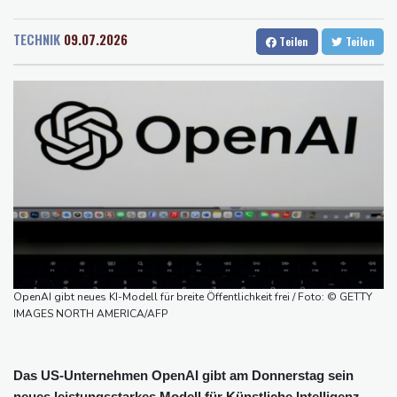
Rostock
20 °C
Stuttgart
28 °C
Peru und Mexiko nehmen diplomatische Beziehungen wieder auf
Dresden
26 °C
Wien
30 °C
"Steile Lernkurve": Kretschmann lobt Amtsführung von Merz
TECHNIK
09.07.2026
Teilen
Teilen
Salzburg
27 °C
US-Unternehmen bauen im Juli Arbeitsplätze ab
Baden-Baden
27 °C
Saudi-Arabien, Türkei und Pakistan schließen inmitten von Iran-
Krieg Verteidigungsabkommen
Polizei entdeckt Cannabisplantage mit mehr als 900 Pflanzen in
Kerpen - Festnahme
Xiaomi Skynomad: N70 und N90 erhöhen den Druck auf Europas
SUV-Markt
Sicherheitskreise vermuten russische Kampagne hinter
Falschvideo zu Merz-Rücktritt
OpenAI gibt neues KI-Modell für breite Öffentlichkeit frei / Foto: © GETTY
IMAGES NORTH AMERICA/AFP
Das US-Unternehmen OpenAI gibt am Donnerstag sein
neues leistungsstarkes Modell für Künstliche Intelligenz