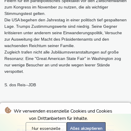
Feiern für ein parteipolitisches Spektakel vor den Zwischenwahlen
zum Kongress im November zu nutzen, die als wichtiger
Stimmungstest gelten.
Die USA begehen den Jahrestag in einer politisch tief gespaltenen
Lage. Trumps Zustimmungswerte sind niedrig. Seine Gegner
kritisieren unter anderem seine Einwanderungspolitik, Versuche
zur Ausweitung der Macht des Präsidentenamts und den
wachsenden Reichtum seiner Familie.
Zugleich trafen nicht alle Jubiläumsveranstaltungen auf große
Resonanz: Eine "Great American State Fair" in Washington zog
nur wenige Besucher an und wurde wegen leerer Stände
verspottet.
S. dos Reis--JDB
Wir verwenden essenzielle Cookies und Cookies
von Drittanbietern für Inhalte.
Nur essenzielle
Alles akzeptieren
© Jornal Do Brasilia 2026 - Alle Rechte vorbehalten