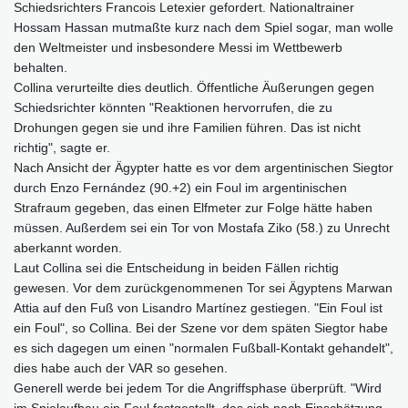
Schiedsrichters Francois Letexier gefordert. Nationaltrainer
Hossam Hassan mutmaßte kurz nach dem Spiel sogar, man wolle
den Weltmeister und insbesondere Messi im Wettbewerb
behalten.
Collina verurteilte dies deutlich. Öffentliche Äußerungen gegen
Schiedsrichter könnten "Reaktionen hervorrufen, die zu
Drohungen gegen sie und ihre Familien führen. Das ist nicht
richtig", sagte er.
Nach Ansicht der Ägypter hatte es vor dem argentinischen Siegtor
durch Enzo Fernández (90.+2) ein Foul im argentinischen
Strafraum gegeben, das einen Elfmeter zur Folge hätte haben
müssen. Außerdem sei ein Tor von Mostafa Ziko (58.) zu Unrecht
aberkannt worden.
Laut Collina sei die Entscheidung in beiden Fällen richtig
gewesen. Vor dem zurückgenommenen Tor sei Ägyptens Marwan
Attia auf den Fuß von Lisandro Martínez gestiegen. "Ein Foul ist
ein Foul", so Collina. Bei der Szene vor dem späten Siegtor habe
es sich dagegen um einen "normalen Fußball-Kontakt gehandelt",
dies habe auch der VAR so gesehen.
Generell werde bei jedem Tor die Angriffsphase überprüft. "Wird
im Spielaufbau ein Foul festgestellt, das sich nach Einschätzung