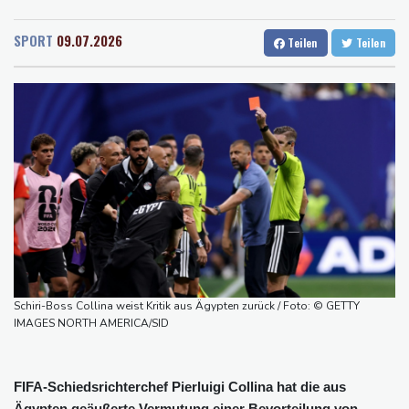
Rostock
20 °C
Stuttgart
28 °C
Peru und Mexiko nehmen diplomatische Beziehungen wieder auf
Dresden
26 °C
Wien
30 °C
"Steile Lernkurve": Kretschmann lobt Amtsführung von Merz
SPORT
09.07.2026
Teilen
Teilen
Salzburg
27 °C
US-Unternehmen bauen im Juli Arbeitsplätze ab
Baden-Baden
27 °C
Saudi-Arabien, Türkei und Pakistan schließen inmitten von Iran-
Krieg Verteidigungsabkommen
Polizei entdeckt Cannabisplantage mit mehr als 900 Pflanzen in
Kerpen - Festnahme
Xiaomi Skynomad: N70 und N90 erhöhen den Druck auf Europas
SUV-Markt
Sicherheitskreise vermuten russische Kampagne hinter
Falschvideo zu Merz-Rücktritt
Schiri-Boss Collina weist Kritik aus Ägypten zurück / Foto: © GETTY
IMAGES NORTH AMERICA/SID
FIFA-Schiedsrichterchef Pierluigi Collina hat die aus
Ägypten geäußerte Vermutung einer Bevorteilung von