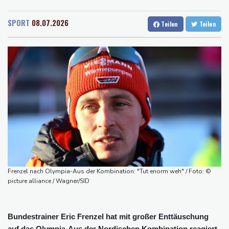
Rostock
23 °C
Stuttgart
32 °C
Selenskyj warnt in Belgrad vor Folgen russischer Angriffe für
Dresden
28 °C
Wien
30 °C
den Winter
SPORT
08.07.2026
Teilen
Teilen
Salzburg
30 °C
Drohnen über Bundeswehrstandort in Nordrhein-Westfalen
Baden-Baden
28 °C
gesichtet
Ungarns Regierungspartei nominiert Ex-Gerichtspräsidenten
Baka als Staatschef
Schwimm-EM: Halbisch winkt und springt zu Bronze
Selenskyj: Ukraine hat praktisch keine intakten
Wärmekraftwerke mehr
Braunschweig nach Kantersieg in Magdeburg an der Spitze
Absteiger schlägt Aufsteiger: Heidenheim siegt turbulent
Frenzel nach Olympia-Aus der Kombination: "Tut enorm weh" / Foto: ©
picture alliance / Wagner/SID
Bundestrainer Eric Frenzel hat mit großer Enttäuschung
auf das Olympia-Aus der Nordischen Kombination reagiert.