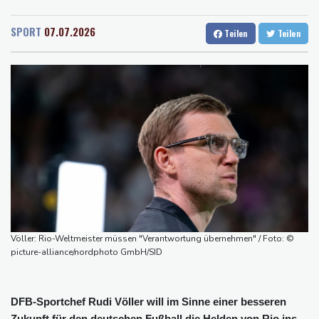
Rostock
23 °C
Stuttgart
32 °C
Bulgarien nahe Gaspipeline
Dresden
28 °C
Wien
30 °C
Lionel Messi trauert um seinen Vater
SPORT
07.07.2026
Teilen
Teilen
Salzburg
30 °C
Absturz von Ultraleichtflugzeug: 72-jähriger Pilot stirbt in Baden-
Baden-Baden
28 °C
Württemberg
Selenskyj warnt in Belgrad vor Folgen russischer Angriffe für
den Winter
Drohnen über Bundeswehrstandort in Nordrhein-Westfalen
gesichtet
Ungarns Regierungspartei nominiert Ex-Gerichtspräsidenten
Baka als Staatschef
Schwimm-EM: Halbisch winkt und springt zu Bronze
Selenskyj: Ukraine hat praktisch keine intakten
Völler: Rio-Weltmeister müssen "Verantwortung übernehmen" / Foto: ©
Wärmekraftwerke mehr
picture-alliance/nordphoto GmbH/SID
DFB-Sportchef Rudi Völler will im Sinne einer besseren
Zukunft für den deutschen Fußball die Helden von Rio ins