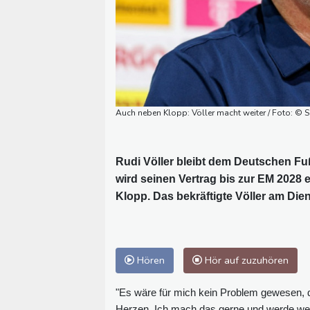
Auch neben Klopp: Völler macht weiter / Foto: © S
Rudi Völler bleibt dem Deutschen Fuß
wird seinen Vertrag bis zur EM 2028
Klopp. Das bekräftigte Völler am Dien
Hören
Hör auf zuzuhören
"Es wäre für mich kein Problem gewesen, d
Herzen. Ich mach das gerne und werde weit