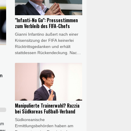
Sommer 2028. Zuletzt hatte
Hendrich für die Chicago Stars in
der NWSL gespielt.
"Infanti-No Go": Pressestimmen
zum Verbleib des FIFA-Chefs
Gianni Infantino äußert nach einer
Krisensitzung der FIFA keinerlei
Rücktrittsgedanken und erhält
stattdessen Rückendeckung. Nach
einem angedeuteten
Fehlereingeständnis holt der
Präsident des Fußball-
en
Weltverbandes zum Gegenangriff
auf seine Kritiker aus. Die
internationalen Pressestimmen im
Überblick.
Manipulierte Trainerwahl? Razzia
bei Südkoreas Fußball-Verband
Südkoreanische
 am
Ermittlungsbehörden haben am
iew