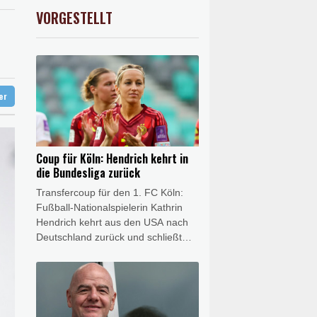
chland
preis
0.36%
4320.7
$
VORGESTELLT
USD
-0.08%
1.1546
$
hr Aufträge
 vor allem im Juni
ter
Coup für Köln: Hendrich kehrt in
die Bundesliga zurück
Transfercoup für den 1. FC Köln:
Fußball-Nationalspielerin Kathrin
Hendrich kehrt aus den USA nach
Deutschland zurück und schließt
sich dem Bundesligisten aus der
Domstadt an. Wie die Kölnerinnen
am Donnerstag mitteilten,
unterschrieb die 34 Jahre alte
Innenverteidigerin einen Vertrag bis