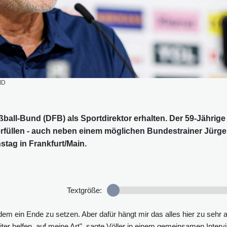
ID
ball-Bund (DFB) als Sportdirektor erhalten. Der 59-Jährige
 erfüllen - auch neben einem möglichen Bundestrainer Jürg
stag in Frankfurt/Main.
Textgröße:
em ein Ende zu setzen. Aber dafür hängt mir das alles hier zu sehr
er helfen, auf meine Art", sagte Völler in einem gemeinsamen Interv