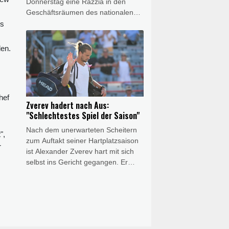
Donnerstag eine Razzia in den
Geschäftsräumen des nationalen
Fußballverbandes (KFA)
ss
durchgeführt. Dabei geht es um
mögliche Manipulationen rund um
den.
die Ernennung des ehemaligen
Nationaltrainers Hong Myung-bo,
der mit dem Team bei der
Weltmeisterschaft 2026 in der
hef
Vorrunde gescheitert war.
Zverev hadert nach Aus:
:
"Schlechtestes Spiel der Saison"
Nach dem unerwarteten Scheitern
",
zum Auftakt seiner Hartplatzsaison
r
ist Alexander Zverev hart mit sich
selbst ins Gericht gegangen. Er
hätte zwar zu diesem Zeitpunkt der
Vorbereitung auf die US-Open (ab
30. August) noch keine wirklich gute
Leistung erwartet, sagte der 29-
Jährige nach der Dreisatz-
Niederlage in Montréal gegen den