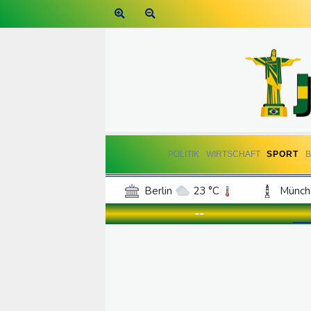
POLITIK
WIRTSCHAFT
SPORT
Berlin
23 °C
Münch
Frankfurt am Main
24 °C
--
Hannover
21 °C
Kö
Rostock
23 °C
Stut
Salzburg
23 °C
Ba