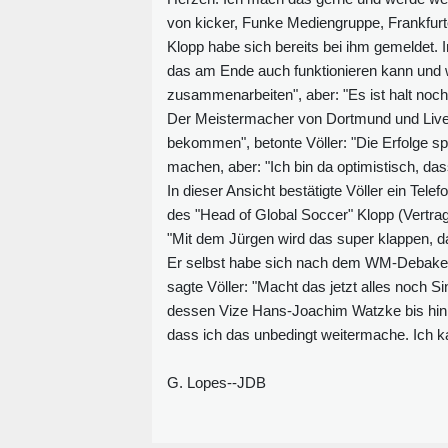
von kicker, Funke Mediengruppe, Frankfur
Klopp habe sich bereits bei ihm gemeldet. I
das am Ende auch funktionieren kann und w
zusammenarbeiten", aber: "Es ist halt noc
Der Meistermacher von Dortmund und Liverp
bekommen", betonte Völler: "Die Erfolge sp
machen, aber: "Ich bin da optimistisch, da
In dieser Ansicht bestätigte Völler ein Tele
des "Head of Global Soccer" Klopp (Vertrag
"Mit dem Jürgen wird das super klappen, d
Er selbst habe sich nach dem WM-Debakel u
sagte Völler: "Macht das jetzt alles noch 
dessen Vize Hans-Joachim Watzke bis hin zu
dass ich das unbedingt weitermache. Ich 
G. Lopes--JDB