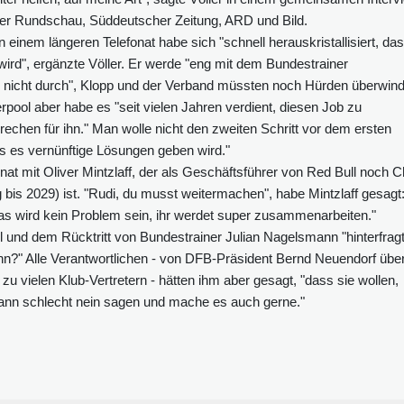
ter Rundschau, Süddeutscher Zeitung, ARD und Bild.
n einem längeren Telefonat habe sich "schnell herauskristallisiert, da
ird", ergänzte Völler. Er werde "eng mit dem Bundestrainer
h nicht durch", Klopp und der Verband müssten noch Hürden überwin
ool aber habe es "seit vielen Jahren verdient, diesen Job zu
rechen für ihn." Man wolle nicht den zweiten Schritt vor dem ersten
ss es vernünftige Lösungen geben wird."
fonat mit Oliver Mintzlaff, der als Geschäftsführer von Red Bull noch C
 bis 2029) ist. "Rudi, du musst weitermachen", habe Mintzlaff gesagt
as wird kein Problem sein, ihr werdet super zusammenarbeiten."
nd dem Rücktritt von Bundestrainer Julian Nagelsmann "hinterfragt
Sinn?" Alle Verantwortlichen - von DFB-Präsident Bernd Neuendorf übe
 vielen Klub-Vertretern - hätten ihm aber gesagt, "dass sie wollen,
kann schlecht nein sagen und mache es auch gerne."