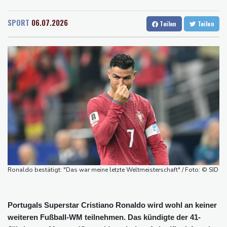
Rostock
20 °C
Stuttgart
28 °C
US-Unternehmen bauen im Juli Arbeitsplätze ab
Dresden
26 °C
Wien
30 °C
Saudi-Arabien, Türkei und Pakistan schließen inmitten von Iran-
SPORT
06.07.2026
Teilen
Teilen
Salzburg
27 °C
Krieg Verteidigungsabkommen
Baden-Baden
27 °C
Polizei entdeckt Cannabisplantage mit mehr als 900 Pflanzen in
Kerpen - Festnahme
Xiaomi Skynomad: N70 und N90 erhöhen den Druck auf Europas
SUV-Markt
Sicherheitskreise vermuten russische Kampagne hinter
Falschvideo zu Merz-Rücktritt
Papst Leo XIV. will bei Frankreich-Besuch Missbrauchsopfer
treffen
Ronaldo bestätigt: "Das war meine letzte Weltmeisterschaft" / Foto: © SID
Portugals Superstar Cristiano Ronaldo wird wohl an keiner
weiteren Fußball-WM teilnehmen. Das kündigte der 41-