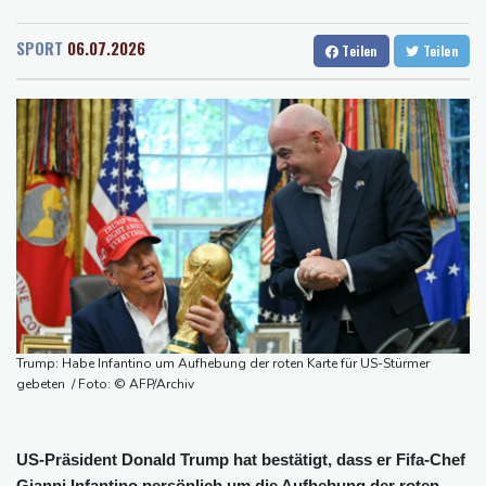
Rostock
21 °C
Stuttgart
29 °C
US-Unternehmen bauen im Juli Arbeitsplätze ab
Dresden
27 °C
Wien
32 °C
Saudi-Arabien, Türkei und Pakistan schließen inmitten von Iran-
SPORT
06.07.2026
Teilen
Teilen
Salzburg
28 °C
Krieg Verteidigungsabkommen
Baden-Baden
26 °C
Polizei entdeckt Cannabisplantage mit mehr als 900 Pflanzen in
Kerpen - Festnahme
Xiaomi Skynomad: N70 und N90 erhöhen den Druck auf Europas
SUV-Markt
Sicherheitskreise vermuten russische Kampagne hinter
Falschvideo zu Merz-Rücktritt
Papst Leo XIV. will bei Frankreich-Besuch Missbrauchsopfer
treffen
Trump: Habe Infantino um Aufhebung der roten Karte für US-Stürmer
gebeten / Foto: © AFP/Archiv
US-Präsident Donald Trump hat bestätigt, dass er Fifa-Chef
Gianni Infantino persönlich um die Aufhebung der roten