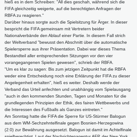
hieß es in dem Schreiben: "All dies geschah, während sich die
FIFA gleichzeitig weigerte, auf die berechtigten Anfragen der
RBFA zu reagieren."
Darüber hinaus sorgte auch die Spielsitzung für Ärger. In dieser
bespricht die FIFA gemeinsam mit Vertretern beider
Nationalverbände den Ablauf einer Partie. In diesem Fall strich
der Weltverband "bewusst den Abschnitt über die automatische
Spielersperre aus ihrer Präsentation. Dabei war dieses Thema
Bestandteil aller entsprechenden Sitzungen vor den vier
vorangegangenen Spielen gewesen", schrieb der RBFA.
"Um es klar zu sagen: Bis zum jetzigen Zeitpunkt hat die RBFA
weder eine Entscheidung noch eine Erklärung der FIFA zu dieser
Angelegenheit erhalten", hieß es weiter. Deshalb werde der
Verband das Urteil anfechten und unabhängig vom Spielausgang
"auch in den kommenden Stunden, Tagen und Monaten für die
grundlegenden Prinzipien der Ethik, des fairen Wettbewerbs und
die Interessen des Fußballs als Ganzes eintreten."
Am Sonntag hatte die FIFA die Sperre für US-Stürmer Balogun
aus dem WM-Sechzehntelfinale gegen Bosnien-Herzegowina
(2:0) zur Bewährung ausgesetzt. Balogun ist damit im Achtelfinale
spielberechtigt. Laut der Nachrichtenagentur AFP, der New York