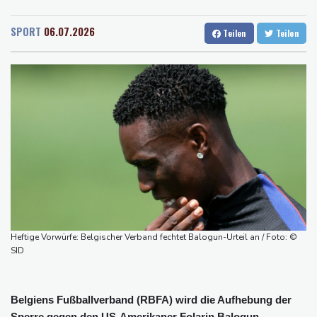
Rostock
17 °C
Stuttgart
22 °C
Menschenrechtsgruppen: Mehr als 140 Tote bei Migrationskrise
Dresden
18 °C
Wien
26 °C
in Ceuta
SPORT
06.07.2026
Teilen
Teilen
Salzburg
22 °C
Mindestens zehn Tote bei Angriffen der pro-iranischen Huthis im
Baden-Baden
22 °C
Jemen
US-Senat stimmt für verschärfte Sanktionen gegen Russland
US-Gericht setzt Bau von Trumps Ballsaal aus - Präsident
kündigt Berufung an
Direkt-ICE Berlin-Paris bleibt wegen Technikproblemen vorerst
unterbrochen
Selenskyj erstmals seit Beginn von Ukraine-Krieg nach Serbien
gereist
Heftige Vorwürfe: Belgischer Verband fechtet Balogun-Urteil an / Foto: ©
SID
Belgiens Fußballverband (RBFA) wird die Aufhebung der
Sperre gegen den US-Amerikaner Folarin Balogun