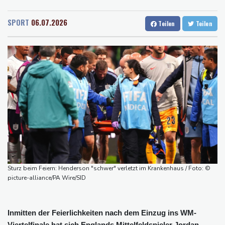
Rostock
15 °C
Stuttgart
24 °C
diplomatische Verstimmung aus
Dresden
22 °C
Wien
25 °C
Selenskyj warnt vor Folgen russischer Angriffe - Vucic für
SPORT
06.07.2026
Teilen
Teilen
Salzburg
23 °C
Integrität der Ukraine
Baden-Baden
24 °C
Sieg auf der längsten Etappe: Vollering übernimmt
Gesamtführung
Drohne explodiert an der Grenze zwischen Rumänien und
Bulgarien nahe Gaspipeline
Lionel Messi trauert um seinen Vater
Absturz von Ultraleichtflugzeug: 72-jähriger Pilot stirbt in Baden-
Württemberg
Selenskyj warnt in Belgrad vor Folgen russischer Angriffe für
den Winter
Sturz beim Feiern: Henderson "schwer" verletzt im Krankenhaus / Foto: ©
picture-alliance/PA Wire/SID
Inmitten der Feierlichkeiten nach dem Einzug ins WM-
Viertelfinale hat sich Englands Mittelfeldspieler Jordan