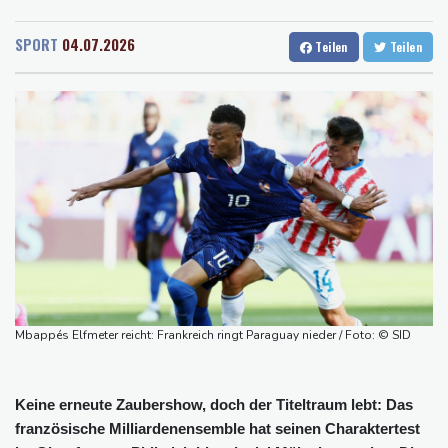
Rostock
14 °C
Stuttgart
20 °C
Übergangslösungen
Dresden
18 °C
Wien
25 °C
Ceuta-Andrang: EU fordert von Meta und Tiktok Vorgehen gegen
SPORT
04.07.2026
Teilen
Teilen
Salzburg
21 °C
Falschinformationen
Baden-Baden
19 °C
Rechter Hardliner De la Espriella als Kolumbiens Präsident
vereidigt
Infantino erhält Unterstützung aus Südamerika
Selenskyj erstmals seit Beginn von Ukraine-Krieg in Serbien -
Treffen mit Vucic
Auftakt-Misere gestoppt: Berlin gewinnt in Bochum
Trump macht erneut Druck auf Zentralbank-Vorständin Cook
"Medizinische Bedenken": Asllani bleibt bei Hoffenheim
Mbappés Elfmeter reicht: Frankreich ringt Paraguay nieder / Foto: © SID
Keine erneute Zaubershow, doch der Titeltraum lebt: Das
französische Milliardenensemble hat seinen Charaktertest