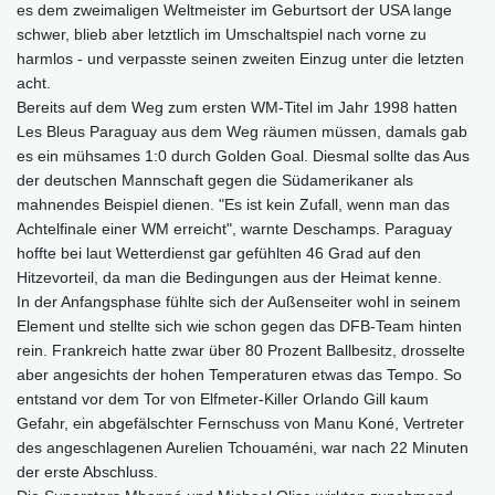
es dem zweimaligen Weltmeister im Geburtsort der USA lange
schwer, blieb aber letztlich im Umschaltspiel nach vorne zu
harmlos - und verpasste seinen zweiten Einzug unter die letzten
acht.
Bereits auf dem Weg zum ersten WM-Titel im Jahr 1998 hatten
Les Bleus Paraguay aus dem Weg räumen müssen, damals gab
es ein mühsames 1:0 durch Golden Goal. Diesmal sollte das Aus
der deutschen Mannschaft gegen die Südamerikaner als
mahnendes Beispiel dienen. "Es ist kein Zufall, wenn man das
Achtelfinale einer WM erreicht", warnte Deschamps. Paraguay
hoffte bei laut Wetterdienst gar gefühlten 46 Grad auf den
Hitzevorteil, da man die Bedingungen aus der Heimat kenne.
In der Anfangsphase fühlte sich der Außenseiter wohl in seinem
Element und stellte sich wie schon gegen das DFB-Team hinten
rein. Frankreich hatte zwar über 80 Prozent Ballbesitz, drosselte
aber angesichts der hohen Temperaturen etwas das Tempo. So
entstand vor dem Tor von Elfmeter-Killer Orlando Gill kaum
Gefahr, ein abgefälschter Fernschuss von Manu Koné, Vertreter
des angeschlagenen Aurelien Tchouaméni, war nach 22 Minuten
der erste Abschluss.