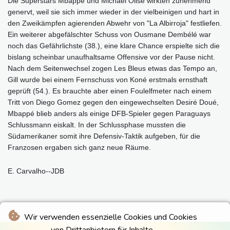
Die Superstars Mbappé und Michael Olise wirkten zunehmend
genervt, weil sie sich immer wieder in der vielbeinigen und hart in
den Zweikämpfen agierenden Abwehr von "La Albirroja" festliefen.
Ein weiterer abgefälschter Schuss von Ousmane Dembélé war
noch das Gefährlichste (38.), eine klare Chance erspielte sich die
bislang scheinbar unaufhaltsame Offensive vor der Pause nicht.
Nach dem Seitenwechsel zogen Les Bleus etwas das Tempo an,
Gill wurde bei einem Fernschuss von Koné erstmals ernsthaft
geprüft (54.). Es brauchte aber einen Foulelfmeter nach einem
Tritt von Diego Gomez gegen den eingewechselten Desiré Doué,
Mbappé blieb anders als einige DFB-Spieler gegen Paraguays
Schlussmann eiskalt. In der Schlussphase mussten die
Südamerikaner somit ihre Defensiv-Taktik aufgeben, für die
Franzosen ergaben sich ganz neue Räume.
E. Carvalho--JDB
Wir verwenden essenzielle Cookies und Cookies