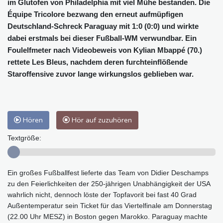
im Glutofen von Philadelphia mit viel Mühe bestanden. Die
Équipe Tricolore bezwang den erneut aufmüpfigen
Deutschland-Schreck Paraguay mit 1:0 (0:0) und wirkte
dabei erstmals bei dieser Fußball-WM verwundbar. Ein
Foulelfmeter nach Videobeweis von Kylian Mbappé (70.)
rettete Les Bleus, nachdem deren furchteinflößende
Staroffensive zuvor lange wirkungslos geblieben war.
Hören
Hör auf zuzuhören
Textgröße:
Ein großes Fußballfest lieferte das Team von Didier Deschamps
zu den Feierlichkeiten der 250-jährigen Unabhängigkeit der USA
wahrlich nicht, dennoch löste der Topfavorit bei fast 40 Grad
Außentemperatur sein Ticket für das Viertelfinale am Donnerstag
(22.00 Uhr MESZ) in Boston gegen Marokko. Paraguay machte