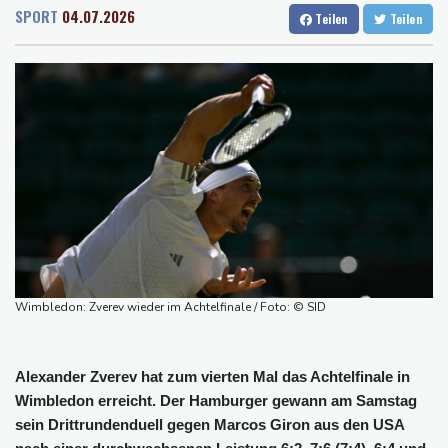
Rostock
22 °C
Stuttgart
29 °C
Schwimm-EM: Hentschel/Müller gewinnen Synchron-Bronze
SPORT
04.07.2026
Teilen
Teilen
Dresden
30 °C
Wien
34 °C
Höhere Trassenpreise: Länder drohen mit Klage
Salzburg
26 °C
RWE gibt Offshore-Windparkprojekte in den USA auf
Baden-Baden
23 °C
Mindestens 38 Soldaten bei Angriffen im Jemen getötet - Huthis
reklamieren Attacke
UEFA hält an FIFA-Boykott fest
Niedrigwasser: Bilger für Aussetzung von Sonn- und
Feiertagsfahrverbot für Lkw
Millionendeal perfekt: Diomande wechselt nach Madrid
Wimbledon: Zverev wieder im Achtelfinale / Foto: © SID
Alexander Zverev hat zum vierten Mal das Achtelfinale in
Wimbledon erreicht. Der Hamburger gewann am Samstag
sein Drittrundenduell gegen Marcos Giron aus den USA