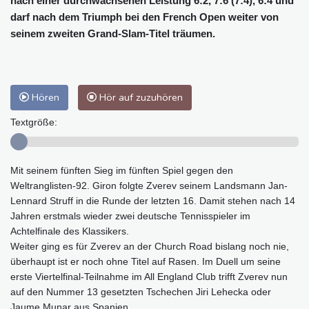
nach einer durchwachsenen Leistung 6:2, 7:6 (7:4), 6:4 und
darf nach dem Triumph bei den French Open weiter von
seinem zweiten Grand-Slam-Titel träumen.
Hören
Hör auf zuzuhören
Textgröße:
Mit seinem fünften Sieg im fünften Spiel gegen den
Weltranglisten-92. Giron folgte Zverev seinem Landsmann Jan-
Lennard Struff in die Runde der letzten 16. Damit stehen nach 14
Jahren erstmals wieder zwei deutsche Tennisspieler im
Achtelfinale des Klassikers.
Weiter ging es für Zverev an der Church Road bislang noch nie,
überhaupt ist er noch ohne Titel auf Rasen. Im Duell um seine
erste Viertelfinal-Teilnahme im All England Club trifft Zverev nun
auf den Nummer 13 gesetzten Tschechen Jiri Lehecka oder
Jaume Munar aus Spanien.