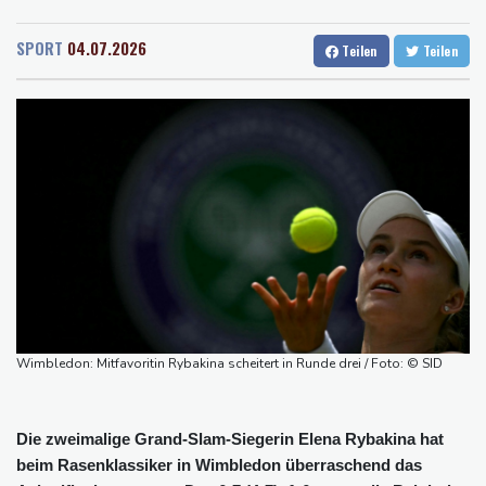
Rostock
21 °C
Stuttgart
20 °C
Arbeiter stribt in Niedersachsen durch umkippenden Bagger
Dresden
23 °C
Wien
27 °C
Studie: Klimawandel verdoppelt Wahrscheinlichkeit für
SPORT
04.07.2026
Teilen
Teilen
Salzburg
21 °C
Waldbrände in Kanada
Baden-Baden
14 °C
Niedersachsen: Splittergranate aus Zweitem Weltkrieg in
Einfamilienhaus entdeckt
Commerzbank meldet Rekordergebnis - Gespräche mit Unicredit
stehen an
Coup für Köln: Hendrich kehrt in die Bundesliga zurück
Kokain in Lutschern: 68-Jähriger bei Schmuggelversuch in
Düsseldorf ertappt
"Infanti-No Go": Pressestimmen zum Verbleib des FIFA-Chefs
Wimbledon: Mitfavoritin Rybakina scheitert in Runde drei / Foto: © SID
Die zweimalige Grand-Slam-Siegerin Elena Rybakina hat
beim Rasenklassiker in Wimbledon überraschend das