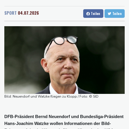
Rostock
18 °C
Stuttgart
22 °C
Regierung und Opposition in Venezuela nehmen offiziellen
Dresden
22 °C
Wien
24 °C
Dialog auf - ohne Machado
SPORT
04.07.2026
Teilen
Teilen
Salzburg
22 °C
Schwimm-EM: Gose holt Gold im Freiwasser-Knockout
Baden-Baden
18 °C
Angeblicher "Geburtstourismus": Trump unternimmt neuen
Vorstoß im Streit um US-Staatsbürgerschaft
Würgeschlange an Kanalufer in Schleswig-Holstein entdeckt
Unter Traktor eingeklemmt: Zwölfjähriger stirbt in Nordrhein-
Westfalen
Sri Lanka setzt nach Unruhen in Gefängnis Soldaten ein
Zuwächse in der Autobranche: Industrieproduktion legt im Juni
leicht zu
Bild: Neuendorf und Watzke fliegen zu Klopp / Foto: © SID
DFB-Präsident Bernd Neuendorf und Bundesliga-Präsident
Hans-Joachim Watzke wollen Informationen der Bild-