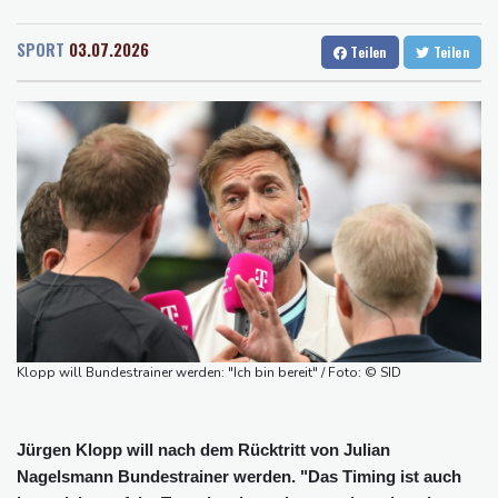
Rostock
22 °C
Stuttgart
27 °C
Basketball-WM: Geiselsöder macht gesamte Vorbereitung mit
Dresden
26 °C
Wien
24 °C
Taifun "Dolphin": Flugausfälle, Evakuierung und höchste
SPORT
03.07.2026
Teilen
Teilen
Salzburg
23 °C
Warnstufe in China
Baden-Baden
21 °C
Lionel Messi trauert um Vater und langjährigen Manager Jorge
DAK-Analyse: ADHS-Neudiagnosen bei Kindern deutlich
gestiegen
Sohn: Krebs von Ex-Präsident Biden hat sich ausgebreitet und
Metastasen gebildet
Iran stellt harte Bedingungen für Öffnung der Straße von
Hormus
Trauerflor und Schweigeminute: Inter Miami trauert mit Messi
Klopp will Bundestrainer werden: "Ich bin bereit" / Foto: © SID
Jürgen Klopp will nach dem Rücktritt von Julian
Nagelsmann Bundestrainer werden. "Das Timing ist auch