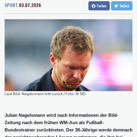
Rostock
21 °C
Stuttgart
29 °C
Gesamtführung
SPORT
03.07.2026
Teilen
Teilen
Dresden
25 °C
Wien
28 °C
Drohne explodiert an der Grenze zwischen Rumänien und
Salzburg
27 °C
Bulgarien nahe Gaspipeline
Baden-Baden
26 °C
Lionel Messi trauert um seinen Vater
Absturz von Ultraleichtflugzeug: 72-jähriger Pilot stirbt in Baden-
Württemberg
Selenskyj warnt in Belgrad vor Folgen russischer Angriffe für
den Winter
Drohnen über Bundeswehrstandort in Nordrhein-Westfalen
gesichtet
Ungarns Regierungspartei nominiert Ex-Gerichtspräsidenten
Laut Bild: Nagelsmann tritt zurück / Foto: © SID
Baka als Staatschef
Schwimm-EM: Halbisch winkt und springt zu Bronze
Julian Nagelsmann wird nach Informationen der Bild-
Zeitung nach dem frühen WM-Aus als Fußball-
Bundestrainer zurücktreten. Der 38-Jährige werde demnach