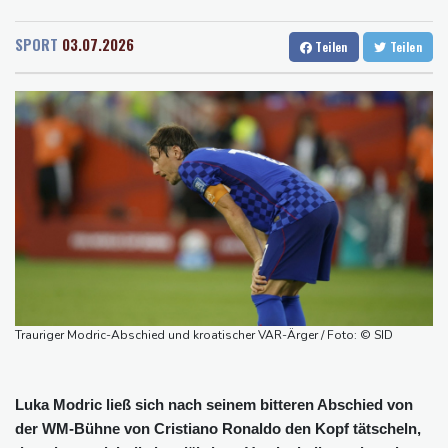
Rostock
17 °C
Stuttgart
32 °C
Drohnenabwehr an Flughäfen: Ministerpräsident Günther für
Dresden
31 °C
Wien
30 °C
Einsatz der Bundeswehr
SPORT
03.07.2026
Teilen
Teilen
Salzburg
29 °C
30-Jähriger nach Streit an Bahnhof Zoo erschossen: Täter in
Baden-Baden
23 °C
Berlin flüchtig
Sonnenfinsternis: Forscher untersuchen Auswirkungen auf
Navigation und Funksysteme
Wegen Patientenmorden verurteilter Krankenpfleger: Rund 120
weitere Verdachtsfälle
"Vertrauen gebrochen": UEFA und Co. legen gegen Infantino
nach
Rückreisewelle nimmt Fahrt auf: ADAC rechnet erneut mit Staus
an Wochenende
Trauriger Modric-Abschied und kroatischer VAR-Ärger / Foto: © SID
Luka Modric ließ sich nach seinem bitteren Abschied von
der WM-Bühne von Cristiano Ronaldo den Kopf tätscheln,