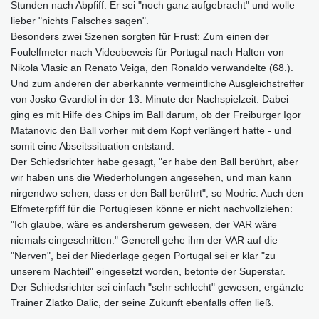
Stunden nach Abpfiff. Er sei "noch ganz aufgebracht" und wolle
lieber "nichts Falsches sagen".
Besonders zwei Szenen sorgten für Frust: Zum einen der
Foulelfmeter nach Videobeweis für Portugal nach Halten von
Nikola Vlasic an Renato Veiga, den Ronaldo verwandelte (68.).
Und zum anderen der aberkannte vermeintliche Ausgleichstreffer
von Josko Gvardiol in der 13. Minute der Nachspielzeit. Dabei
ging es mit Hilfe des Chips im Ball darum, ob der Freiburger Igor
Matanovic den Ball vorher mit dem Kopf verlängert hatte - und
somit eine Abseitssituation entstand.
Der Schiedsrichter habe gesagt, "er habe den Ball berührt, aber
wir haben uns die Wiederholungen angesehen, und man kann
nirgendwo sehen, dass er den Ball berührt", so Modric. Auch den
Elfmeterpfiff für die Portugiesen könne er nicht nachvollziehen:
"Ich glaube, wäre es andersherum gewesen, der VAR wäre
niemals eingeschritten." Generell gehe ihm der VAR auf die
"Nerven", bei der Niederlage gegen Portugal sei er klar "zu
unserem Nachteil" eingesetzt worden, betonte der Superstar.
Der Schiedsrichter sei einfach "sehr schlecht" gewesen, ergänzte
Trainer Zlatko Dalic, der seine Zukunft ebenfalls offen ließ.