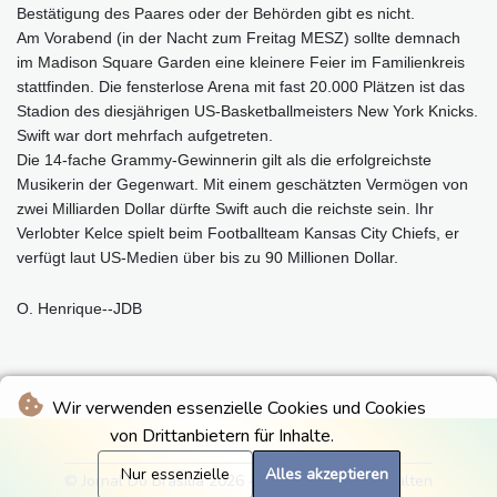
Bestätigung des Paares oder der Behörden gibt es nicht.
Am Vorabend (in der Nacht zum Freitag MESZ) sollte demnach
im Madison Square Garden eine kleinere Feier im Familienkreis
stattfinden. Die fensterlose Arena mit fast 20.000 Plätzen ist das
Stadion des diesjährigen US-Basketballmeisters New York Knicks.
Swift war dort mehrfach aufgetreten.
Die 14-fache Grammy-Gewinnerin gilt als die erfolgreichste
Musikerin der Gegenwart. Mit einem geschätzten Vermögen von
zwei Milliarden Dollar dürfte Swift auch die reichste sein. Ihr
Verlobter Kelce spielt beim Footballteam Kansas City Chiefs, er
verfügt laut US-Medien über bis zu 90 Millionen Dollar.
O. Henrique--JDB
Wir verwenden essenzielle Cookies und Cookies
von Drittanbietern für Inhalte.
Nur essenzielle
Alles akzeptieren
© Jornal Do Brasilia 2026 - Alle Rechte vorbehalten