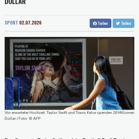
DOLLAR
Rostock
19 °C
Stuttgart
31 °C
Schwimm-EM: Märtens holt mit Staffel erste Becken-Medaille
Dresden
28 °C
Wien
27 °C
Kosovo-Schutztruppe KFOR will Präsenz an Schlüsselpositionen
Salzburg
29 °C
zurückfahren
SPORT
02.07.2026
Teilen
Teilen
Baden-Baden
25 °C
Regierung baut Drohnenabwehr an Flughäfen aus - Absage an
Bundeswehr-Einsatz
Präsident von Ceuta will Migranten bis zu ihrer Ausweisung
internieren
Mindestens 18 Tote bei schwerem Erdbeben in Kolumbien
US-Demokratin Alexandria Ocasio-Cortez lässt Eizellen
einfrieren
Feuerwehren in Südeuropa im Einsatz gegen Waldbrände
Vor erwarteter Hochzeit: Taylor Swift und Travis Kelce spenden 26 Millionen
Dollar / Foto: © AFP