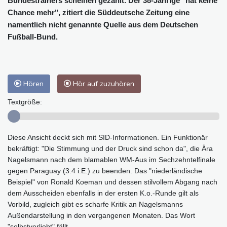
Bundestrainers scheinen gezählt. Der 38-Jährige "hat keine
Chance mehr", zitiert die Süddeutsche Zeitung eine
namentlich nicht genannte Quelle aus dem Deutschen
Fußball-Bund.
Hören
Hör auf zuzuhören
Textgröße:
Diese Ansicht deckt sich mit SID-Informationen. Ein Funktionär
bekräftigt: "Die Stimmung und der Druck sind schon da", die Ära
Nagelsmann nach dem blamablen WM-Aus im Sechzehntelfinale
gegen Paraguay (3:4 i.E.) zu beenden. Das "niederländische
Beispiel" von Ronald Koeman und dessen stilvollem Abgang nach
dem Ausscheiden ebenfalls in der ersten K.o.-Runde gilt als
Vorbild, zugleich gibt es scharfe Kritik an Nagelsmanns
Außendarstellung in den vergangenen Monaten. Das Wort
"selbstverliebt" fällt.