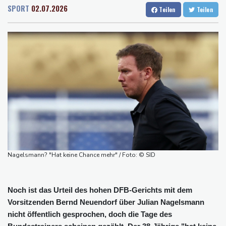
Rostock
22 °C
Stuttgart
32 °C
Selenskyj: Ukraine hat praktisch keine intakten
SPORT
02.07.2026
Teilen
Teilen
Dresden
28 °C
Wien
30 °C
Wärmekraftwerke mehr
Salzburg
30 °C
Braunschweig nach Kantersieg in Magdeburg an der Spitze
Baden-Baden
29 °C
Absteiger schlägt Aufsteiger: Heidenheim siegt turbulent
Aussetzung von Lkw-Fahrverbot: BUND kritisiert Maßnahme -
Industrie begrüßt sie
US-Senat bestätigt mit knapper Mehrheit Trumps umstrittenen
Justizminister Blanche
Schwimm-EM: Schmidbauer verliert Titel, Halbisch gewinnt
Bronze
Frankreich: Crémant-Lese in Burgund beginnt wegen Hitzewellen
Nagelsmann? "Hat keine Chance mehr" / Foto: © SID
so früh wie nie
Noch ist das Urteil des hohen DFB-Gerichts mit dem
Vorsitzenden Bernd Neuendorf über Julian Nagelsmann
nicht öffentlich gesprochen, doch die Tage des