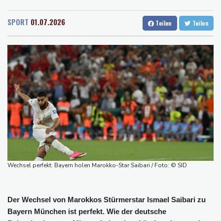
Rostock
17 °C
Stuttgart
20 °C
kündigt Vergeltung an
Dresden
22 °C
Wien
25 °C
Mindestens zwei Tote bei Bombenexplosion in Kleinbus nahe
SPORT
01.07.2026
Teilen
Teilen
Salzburg
21 °C
Damaskus
Baden-Baden
17 °C
Real Madrid verlängert mit Vinicius Jr. bis 2032
Schwimm-EM: Eikermann und Rösler gewinnen Silber und Bronze
Syrische Staatsmedien: Bombe in Kleinbus nahe Damaskus
explodiert
Bundesanwaltschaft übernimmt Ermittlungen zu Sprengstoff-
Drohne in Leipzig
42,2 Grad: Allzeit-Hitzerekord in der Slowakei nach nur einem
Tag gebrochen
Wechsel perfekt: Bayern holen Marokko-Star Saibari / Foto: © SID
Der Wechsel von Marokkos Stürmerstar Ismael Saibari zu
Bayern München ist perfekt. Wie der deutsche