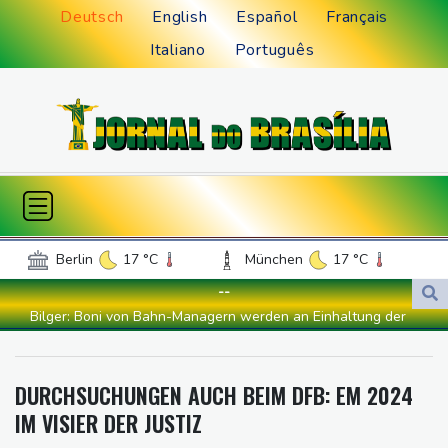
Deutsch
English
Español
Français
Italiano
Português
Berlin
17 °C
München
17 °C
Hamburg
16 °C
Düsseldorf
19 °C
--
Frankfurt am Main
20 °C
Bilger: Boni von Bahn-Managern werden an Einhaltung der
Potsdam
15 °C
Leipzig
16 °C
Vorgaben des Bundes geknüpft
Dortmund
18 °C
Hannover
17 °C
FIFA stärkt Infantino - und holt zum Rundumschlag aus
DURCHSUCHUNGEN AUCH BEIM DFB: EM 2024
Köln
18 °C
Kiel
15 °C
Torlos gegen Kaiserslautern: Stotterstart von Wolfsburg
IM VISIER DER JUSTIZ
Bremen
17 °C
Flensburg
11 °C
Ätna auf Sizilien ausgebrochen - Flugverkehr in Catania