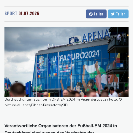
Rostock
14 °C
Stuttgart
19 °C
zeitweise eingeschränkt
Dresden
16 °C
Wien
20 °C
Doppelpack Freigang: Frankfurt schlägt auch Malmö
SPORT
01.07.2026
Teilen
Teilen
Salzburg
20 °C
Explosion mutmaßlich ukrainischer Drohne in Bulgarien löst
Baden-Baden
18 °C
diplomatische Verstimmung aus
Selenskyj warnt vor Folgen russischer Angriffe - Vucic für
Integrität der Ukraine
Sieg auf der längsten Etappe: Vollering übernimmt
Gesamtführung
Drohne explodiert an der Grenze zwischen Rumänien und
Bulgarien nahe Gaspipeline
Lionel Messi trauert um seinen Vater
Durchsuchungen auch beim DFB: EM 2024 im Visier der Justiz / Foto: ©
picture-alliance/Eibner-Pressefoto/SID
Verantwortliche Organisatoren der Fußball-EM 2024 in
Deutschland sind wegen des Verdachts der