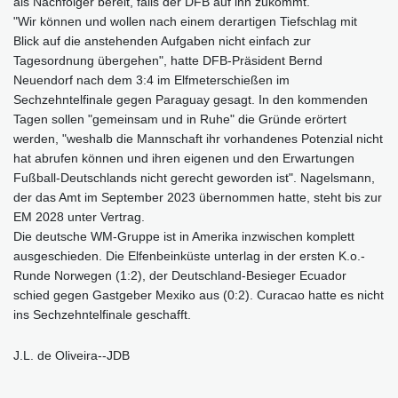
als Nachfolger bereit, falls der DFB auf ihn zukommt.
"Wir können und wollen nach einem derartigen Tiefschlag mit
Blick auf die anstehenden Aufgaben nicht einfach zur
Tagesordnung übergehen", hatte DFB-Präsident Bernd
Neuendorf nach dem 3:4 im Elfmeterschießen im
Sechzehntelfinale gegen Paraguay gesagt. In den kommenden
Tagen sollen "gemeinsam und in Ruhe" die Gründe erörtert
werden, "weshalb die Mannschaft ihr vorhandenes Potenzial nicht
hat abrufen können und ihren eigenen und den Erwartungen
Fußball-Deutschlands nicht gerecht geworden ist". Nagelsmann,
der das Amt im September 2023 übernommen hatte, steht bis zur
EM 2028 unter Vertrag.
Die deutsche WM-Gruppe ist in Amerika inzwischen komplett
ausgeschieden. Die Elfenbeinküste unterlag in der ersten K.o.-
Runde Norwegen (1:2), der Deutschland-Besieger Ecuador
schied gegen Gastgeber Mexiko aus (0:2). Curacao hatte es nicht
ins Sechzehntelfinale geschafft.
J.L. de Oliveira--JDB