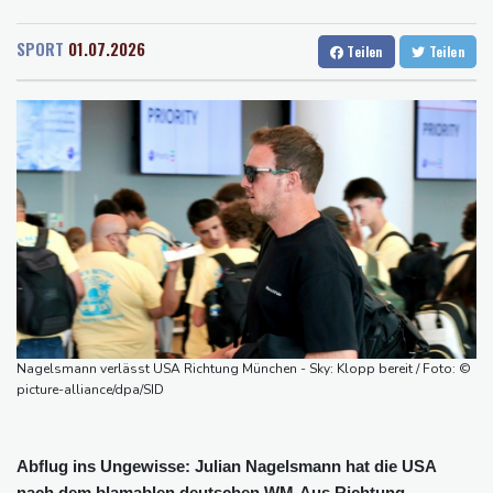
Rostock
24 °C
Stuttgart
28 °C
Medien: Ukrainisches Flugzeug in Leipzig neben Drohne war mit
Dresden
31 °C
Wien
34 °C
Munition beladen
SPORT
01.07.2026
Teilen
Teilen
Salzburg
27 °C
Schauspielerin Iris Berben bekommt Deutschen Kulturpolitikpreis
Baden-Baden
20 °C
Passagierverkehr an deutschen Flughäfen im ersten Halbjahr
gesunken
Papst Leo bei Besuch in Assisi von tausenden jungen Menschen
begeistert empfangen
Hausärzte kritisieren Untätigkeit der Regierung in Hitzekrise
Übernahmekampf: Commerzbank geht mit Rekordergebnis in
Gespräche mit der Unicredit
Nach Drohnen-Vorfall an Leipziger Flughafen: Suche nach
weiterem Objekt dauert an
Nagelsmann verlässt USA Richtung München - Sky: Klopp bereit / Foto: ©
picture-alliance/dpa/SID
Abflug ins Ungewisse: Julian Nagelsmann hat die USA
nach dem blamablen deutschen WM-Aus Richtung