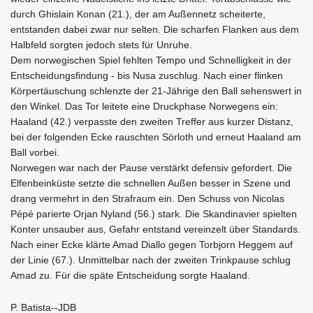
durch Ghislain Konan (21.), der am Außennetz scheiterte,
entstanden dabei zwar nur selten. Die scharfen Flanken aus dem
Halbfeld sorgten jedoch stets für Unruhe.
Dem norwegischen Spiel fehlten Tempo und Schnelligkeit in der
Entscheidungsfindung - bis Nusa zuschlug. Nach einer flinken
Körpertäuschung schlenzte der 21-Jährige den Ball sehenswert in
den Winkel. Das Tor leitete eine Druckphase Norwegens ein:
Haaland (42.) verpasste den zweiten Treffer aus kurzer Distanz,
bei der folgenden Ecke rauschten Sörloth und erneut Haaland am
Ball vorbei.
Norwegen war nach der Pause verstärkt defensiv gefordert. Die
Elfenbeinküste setzte die schnellen Außen besser in Szene und
drang vermehrt in den Strafraum ein. Den Schuss von Nicolas
Pépé parierte Orjan Nyland (56.) stark. Die Skandinavier spielten
Konter unsauber aus, Gefahr entstand vereinzelt über Standards.
Nach einer Ecke klärte Amad Diallo gegen Torbjorn Heggem auf
der Linie (67.). Unmittelbar nach der zweiten Trinkpause schlug
Amad zu. Für die späte Entscheidung sorgte Haaland.
P. Batista--JDB