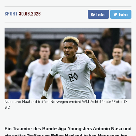
Rostock
19 °C
Stuttgart
20 °C
uns zurück"
Dresden
24 °C
Wien
23 °C
Trauer um Jorge Messi: Fußballstar Lionel Messi nimmt Abschied
SPORT
30.06.2026
Teilen
Teilen
Salzburg
23 °C
von seinem Vater
Baden-Baden
18 °C
Nowitzki trauert um ersten NBA-Coach Nelson: "RIP, Legende"
Neuer Waldbrand in Südfrankreich: Mehr als 200
Feuerwehrleute im Einsatz
Umfrage: Mehrheit der Deutschen gegen Abschaffung der
"Rente mit 63"
Klingbeil plant höhere Besteuerung bestimmter Vereine
Bericht: Dobrindt verdoppelt Anti-Drohnen-Einheiten der
Bundespolizei
Netanjahu lehnt von Trump unterstützten 15-Punkte-Plan für
Nusa und Haaland treffen: Norwegen erreicht WM-Achtelfinale / Foto: ©
Gazastreifen weiter ab
SID
Ein Traumtor des Bundesliga-Youngsters Antonio Nusa und
ein später Treffer von Erling Haaland haben Norwegen ins