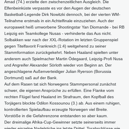
Amad (74.) erzielte den zwischenzeitlichen Ausgleich. Die
Elfenbeinküste verpasste es vor den Augen der deutschen
Basketball-Legende Dirk Nowitzki dennoch, bei der vierten WM-
Teilnahme erstmals in ein Achtelfinale einzuziehen. Auch der
europaweit heiß umworbene Shootingstar Yan Diomande - bei RB
Leipzig ein Teamkollege Nusas - verhinderte das Aus nicht.
Solbakken war nach der XXL-Rotation im letzten Gruppenspiel
gegen Titelfavorit Frankreich (1:4) weitgehend zu seiner
Stammformation zurückgekehrt. Neben Haaland spielten unter
anderem auch Spielmacher Martin Ödegaard, Leipzig-Profi Nusa
und Angreifer Alexander Sörloth wieder von Beginn an. Der
angeschlagene Außenverteidiger Julian Ryerson (Borussia
Dortmund) saß auf der Bank.
Auf dem Rasen tat sich Norwegens Stammpersonal zunächst
schwer, die eigenen Ansprüche zu erfüllen. Eine Flanke vom
rechten Flügel fand Haaland im Strafraum, den Kopfball des
Torjägers blockte Odilon Kossounou (3.) ab. Aus einem ruhigen,
kontrollierten Spielaufbau erzeugte Norwegen viel Breite.
Vorstöße in die Gefahrenzone entstanden so aber kaum.
Der dreimalige Afrika-Cup-Gewinner setzte seinerseits immer
wieder einzelne Nadelstiche ins letzte Drittel. Torabschlüsse wie