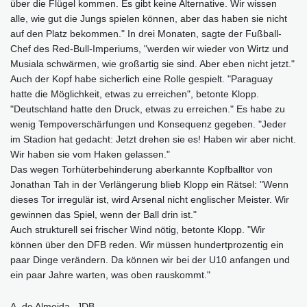
über die Flügel kommen. Es gibt keine Alternative. Wir wissen
alle, wie gut die Jungs spielen können, aber das haben sie nicht
auf den Platz bekommen." In drei Monaten, sagte der Fußball-
Chef des Red-Bull-Imperiums, "werden wir wieder von Wirtz und
Musiala schwärmen, wie großartig sie sind. Aber eben nicht jetzt."
Auch der Kopf habe sicherlich eine Rolle gespielt. "Paraguay
hatte die Möglichkeit, etwas zu erreichen", betonte Klopp.
"Deutschland hatte den Druck, etwas zu erreichen." Es habe zu
wenig Tempoverschärfungen und Konsequenz gegeben. "Jeder
im Stadion hat gedacht: Jetzt drehen sie es! Haben wir aber nicht.
Wir haben sie vom Haken gelassen."
Das wegen Torhüterbehinderung aberkannte Kopfballtor von
Jonathan Tah in der Verlängerung blieb Klopp ein Rätsel: "Wenn
dieses Tor irregulär ist, wird Arsenal nicht englischer Meister. Wir
gewinnen das Spiel, wenn der Ball drin ist."
Auch strukturell sei frischer Wind nötig, betonte Klopp. "Wir
können über den DFB reden. Wir müssen hundertprozentig ein
paar Dinge verändern. Da können wir bei der U10 anfangen und
ein paar Jahre warten, was oben rauskommt."
A. de Almeida--JDB