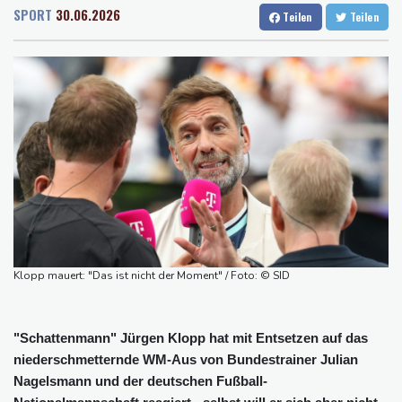
Rostock
16 °C
Stuttgart
14 °C
Grindel erwartet nahendes Ende der Ära Infantino
SPORT
30.06.2026
Teilen
Teilen
Dresden
17 °C
Wien
22 °C
Regierung will bei Klimaschutz vorerst nicht nachsteuern - Kritik
Salzburg
19 °C
der Grünen
Baden-Baden
12 °C
Hitze und Niedrigwasser: Städte- und Gemeindebund fordert
"nationalen Kraftakt"
Infantinos Investorenplan: FIFA-Experte fordert Aufarbeitung
Biathlon-Olympiasieger Jacquelin wird Teilzeit-Radprofi
Kircher: VAR nicht "zu kleinteilig" einsetzen
Kreise: Türkei will mit Pakistan und Saudi-Arabien
Verteidigungspakt schließen
Klopp mauert: "Das ist nicht der Moment" / Foto: © SID
"Schattenmann" Jürgen Klopp hat mit Entsetzen auf das
niederschmetternde WM-Aus von Bundestrainer Julian
Nagelsmann und der deutschen Fußball-