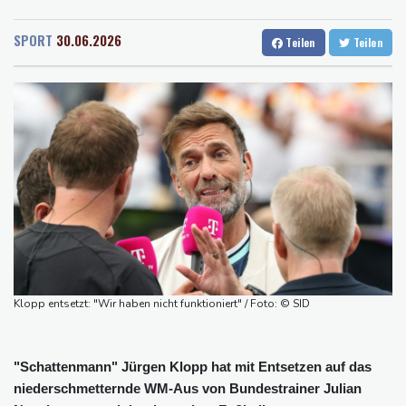
Rostock
17 °C
Stuttgart
32 °C
Drohnenabwehr an Flughäfen: Ministerpräsident Günther für
Dresden
31 °C
Wien
30 °C
Einsatz der Bundeswehr
SPORT
30.06.2026
Teilen
Teilen
Salzburg
29 °C
30-Jähriger nach Streit an Bahnhof Zoo erschossen: Täter in
Baden-Baden
23 °C
Berlin flüchtig
Sonnenfinsternis: Forscher untersuchen Auswirkungen auf
Navigation und Funksysteme
Wegen Patientenmorden verurteilter Krankenpfleger: Rund 120
weitere Verdachtsfälle
"Vertrauen gebrochen": UEFA und Co. legen gegen Infantino
nach
Rückreisewelle nimmt Fahrt auf: ADAC rechnet erneut mit Staus
an Wochenende
Klopp entsetzt: "Wir haben nicht funktioniert" / Foto: © SID
"Schattenmann" Jürgen Klopp hat mit Entsetzen auf das
niederschmetternde WM-Aus von Bundestrainer Julian