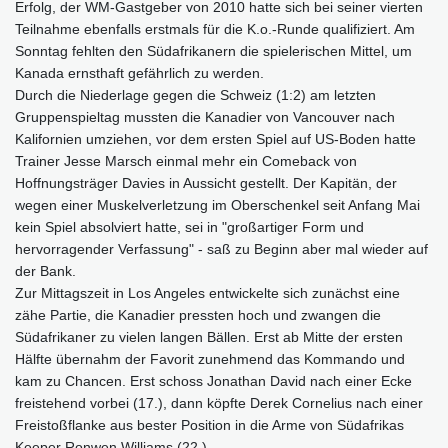
Erfolg, der WM-Gastgeber von 2010 hatte sich bei seiner vierten
Teilnahme ebenfalls erstmals für die K.o.-Runde qualifiziert. Am
Sonntag fehlten den Südafrikanern die spielerischen Mittel, um
Kanada ernsthaft gefährlich zu werden.
Durch die Niederlage gegen die Schweiz (1:2) am letzten
Gruppenspieltag mussten die Kanadier von Vancouver nach
Kalifornien umziehen, vor dem ersten Spiel auf US-Boden hatte
Trainer Jesse Marsch einmal mehr ein Comeback von
Hoffnungsträger Davies in Aussicht gestellt. Der Kapitän, der
wegen einer Muskelverletzung im Oberschenkel seit Anfang Mai
kein Spiel absolviert hatte, sei in "großartiger Form und
hervorragender Verfassung" - saß zu Beginn aber mal wieder auf
der Bank.
Zur Mittagszeit in Los Angeles entwickelte sich zunächst eine
zähe Partie, die Kanadier pressten hoch und zwangen die
Südafrikaner zu vielen langen Bällen. Erst ab Mitte der ersten
Hälfte übernahm der Favorit zunehmend das Kommando und
kam zu Chancen. Erst schoss Jonathan David nach einer Ecke
freistehend vorbei (17.), dann köpfte Derek Cornelius nach einer
Freistoßflanke aus bester Position in die Arme von Südafrikas
Keeper Ronwen Williams (22.).