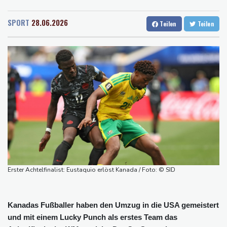
Rostock
17 °C
Stuttgart
19 °C
neuen Präsidenten Espriella
Dresden
22 °C
Wien
21 °C
Busemann: Kein EM-Titel für Neugebauer wäre "eine
SPORT
28.06.2026
Teilen
Teilen
Salzburg
19 °C
Enttäuschung"
Baden-Baden
18 °C
Becker: Wer mehr will als Klassenerhalt hat "Fehler im Kopf"
Sohn: Krebs von Ex-Präsident Joe Biden hat sich ausgebreitet
und Metastasen gebildet
Bilger: Boni von Bahn-Managern werden an Einhaltung der
Vorgaben des Bundes geknüpft
FIFA stärkt Infantino - und holt zum Rundumschlag aus
Torlos gegen Kaiserslautern: Stotterstart von Wolfsburg
Erster Achtelfinalist: Eustaquio erlöst Kanada / Foto: © SID
Kanadas Fußballer haben den Umzug in die USA gemeistert
und mit einem Lucky Punch als erstes Team das