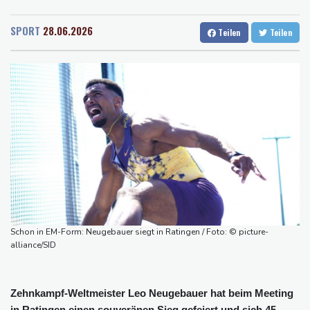
Rostock
20 °C
Stuttgart
28 °C
Zentralrussland
Dresden
30 °C
Wien
26 °C
E-Scooter-Bestand steigt auf 1,66 Millionen - 1,36 Millionen in
SPORT
28.06.2026
Teilen
Teilen
Salzburg
26 °C
Privatbesitz
Baden-Baden
21 °C
Klingbeils Steuerpläne stoßen weiter auf Kritik
Grünen-Politiker Janosch Dahmen fordert nationalen
Hitzeschutzplan
Erneut Waldbrand nahe Athen ausgebrochen - Dutzende
Feuerwehrleute im Einsatz
Niedrigwasser: Handelsverband fordert dauerhafte Zulassung
von Lang-Lkw
Frontalzusammenstoß in Mecklenburg-Vorpommern: Zwei Tote
und drei Schwerverletzte
Schon in EM-Form: Neugebauer siegt in Ratingen / Foto: © picture-
2025 verunglückte alle 18 Minuten ein Kind im Straßenverkehr -
alliance/SID
mehr Todesfälle
Zehnkampf-Weltmeister Leo Neugebauer hat beim Meeting
in Ratingen einen souveränen Sieg gefeiert und sich 45