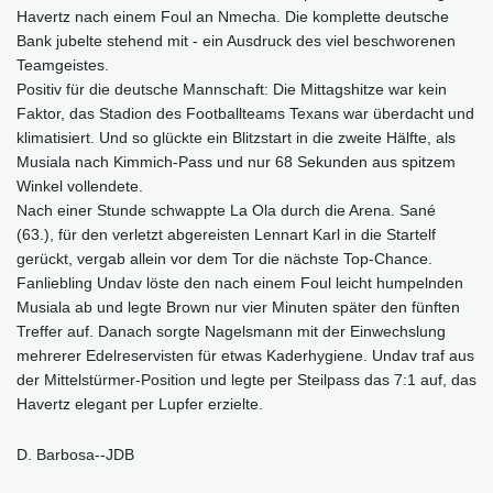
Havertz nach einem Foul an Nmecha. Die komplette deutsche
Bank jubelte stehend mit - ein Ausdruck des viel beschworenen
Teamgeistes.
Positiv für die deutsche Mannschaft: Die Mittagshitze war kein
Faktor, das Stadion des Footballteams Texans war überdacht und
klimatisiert. Und so glückte ein Blitzstart in die zweite Hälfte, als
Musiala nach Kimmich-Pass und nur 68 Sekunden aus spitzem
Winkel vollendete.
Nach einer Stunde schwappte La Ola durch die Arena. Sané
(63.), für den verletzt abgereisten Lennart Karl in die Startelf
gerückt, vergab allein vor dem Tor die nächste Top-Chance.
Fanliebling Undav löste den nach einem Foul leicht humpelnden
Musiala ab und legte Brown nur vier Minuten später den fünften
Treffer auf. Danach sorgte Nagelsmann mit der Einwechslung
mehrerer Edelreservisten für etwas Kaderhygiene. Undav traf aus
der Mittelstürmer-Position und legte per Steilpass das 7:1 auf, das
Havertz elegant per Lupfer erzielte.
D. Barbosa--JDB