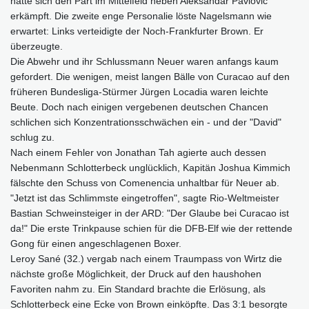
hatte sich den Part im Mittelfeld neben Aleksandar Pavlovic
erkämpft. Die zweite enge Personalie löste Nagelsmann wie
erwartet: Links verteidigte der Noch-Frankfurter Brown. Er
überzeugte.
Die Abwehr und ihr Schlussmann Neuer waren anfangs kaum
gefordert. Die wenigen, meist langen Bälle von Curacao auf den
früheren Bundesliga-Stürmer Jürgen Locadia waren leichte
Beute. Doch nach einigen vergebenen deutschen Chancen
schlichen sich Konzentrationsschwächen ein - und der "David"
schlug zu.
Nach einem Fehler von Jonathan Tah agierte auch dessen
Nebenmann Schlotterbeck unglücklich, Kapitän Joshua Kimmich
fälschte den Schuss von Comenencia unhaltbar für Neuer ab.
"Jetzt ist das Schlimmste eingetroffen", sagte Rio-Weltmeister
Bastian Schweinsteiger in der ARD: "Der Glaube bei Curacao ist
da!" Die erste Trinkpause schien für die DFB-Elf wie der rettende
Gong für einen angeschlagenen Boxer.
Leroy Sané (32.) vergab nach einem Traumpass von Wirtz die
nächste große Möglichkeit, der Druck auf den haushohen
Favoriten nahm zu. Ein Standard brachte die Erlösung, als
Schlotterbeck eine Ecke von Brown einköpfte. Das 3:1 besorgte