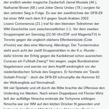
der endlich wieder magische Zauberfuß Jamal Musiala (46.),
Nathaniel Brown (68.) und Joker Deniz Undav (78.) sorgten für
den zehnten Sieg in Folge. Es war der zweithöchste der DFB-Elf
bei einer WM nach dem 8:0 gegen Saudi-Arabien 2002.
Livano Comenencia (21.) traf für den kleinsten Teilnehmer der
WM-Geschichte zum zwischenzeitlichen 1:1. Vor dem zweiten
Gruppenspiel am Samstag (22.00 Uhr/ZDF und MagentaTV) in
Toronto gegen die ungleich stärkere Elfenbeinküste (Cote
d'Ivoire) war dies eine Warnung. Allerdings: Der Turniermodus
sieht auch acht der zwölf Gruppendritten in der K.o.-Runde -
dafür könnte der Erfolg gegen die Karibikinsel schon ausreichen.
Curacao ein Fußball-Zwerg? Von wegen, sagte Bundestrainer
Nagelsmann und warnte vor dem Anpfiff eindringlich vor der
niederländischen Schule des Gegners. Er fürchtete ein "David-
Goliath-Prinzip" - doch die DFB-Elf schrumpfte die Nummer 82
der Weltrangliste auf Normalmaß.
Mit viel Spielwitz und oft durch die Mitte brachte die Offensive den
Underdog ins Wanken. Nach einem Doppelpass mit Florian Wirtz
ließ der auffällige Nmecha erstmals die Torhymne erklingen.
Nmecha war zur WM auf den letzten Drücker fit geworden und