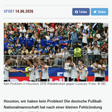
Rostock
28 °C
Stuttgart
34 °C
Nächster Dreifachsieg für Aprilia - Fernández triumphiert
Dresden
33 °C
Wien
31 °C
Verkehrsminister Bilger will Boni von Bahnmanagern an Ziele
SPORT
14.06.2026
Teilen
Teilen
Salzburg
30 °C
knüpfen
Baden-Baden
29 °C
Bericht: Trotz Sanierung nur jeder vierte Zug zwischen Hamburg
und Berlin pünktlich
FC Bayern: Kompany setzt auf Musiala
Waldbrände in Kanada: Notstand in Provinz British Columbia
ausgerufen
Verdacht auf illegales Rennen: Zwei Tote nach Motorrad-Unfall
in Köln
Kein Problem in Houston: DFB-Raketenstart gegen Curacao / Foto: © SID
Houston, wir haben kein Problem! Die deutsche Fußball-
Nationalmannschaft hat nach einer kleinen Fehlzündung