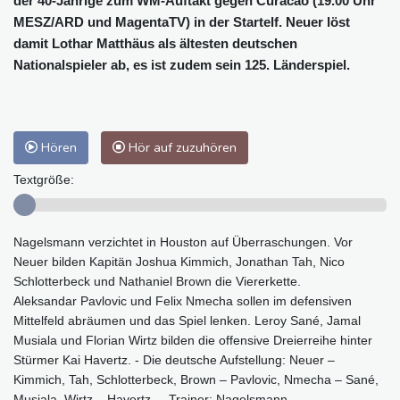
der 40-Jährige zum WM-Auftakt gegen Curacao (19.00 Uhr
MESZ/ARD und MagentaTV) in der Startelf. Neuer löst
damit Lothar Matthäus als ältesten deutschen
Nationalspieler ab, es ist zudem sein 125. Länderspiel.
Hören
Hör auf zuzuhören
Textgröße:
Nagelsmann verzichtet in Houston auf Überraschungen. Vor
Neuer bilden Kapitän Joshua Kimmich, Jonathan Tah, Nico
Schlotterbeck und Nathaniel Brown die Viererkette.
Aleksandar Pavlovic und Felix Nmecha sollen im defensiven
Mittelfeld abräumen und das Spiel lenken. Leroy Sané, Jamal
Musiala und Florian Wirtz bilden die offensive Dreierreihe hinter
Stürmer Kai Havertz. - Die deutsche Aufstellung: Neuer –
Kimmich, Tah, Schlotterbeck, Brown – Pavlovic, Nmecha – Sané,
Musiala, Wirtz – Havertz. – Trainer: Nagelsmann