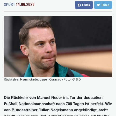
Rostock
16 °C
Stuttgart
14 °C
der Grünen
SPORT
14.06.2026
Teilen
Teilen
Dresden
17 °C
Wien
22 °C
Hitze und Niedrigwasser: Städte- und Gemeindebund fordert
Salzburg
19 °C
"nationalen Kraftakt"
Baden-Baden
12 °C
Infantinos Investorenplan: FIFA-Experte fordert Aufarbeitung
Biathlon-Olympiasieger Jacquelin wird Teilzeit-Radprofi
Kircher: VAR nicht "zu kleinteilig" einsetzen
Kreise: Türkei will mit Pakistan und Saudi-Arabien
Verteidigungspakt schließen
Sprengstoff-Drohne am Leipziger Flughafen:
Bundesanwaltschaft übernimmt Ermittlungen
Rückkehrer Neuer startet gegen Curacao / Foto: © SID
Die Rückkehr von Manuel Neuer ins Tor der deutschen
Fußball-Nationalmannschaft nach 709 Tagen ist perfekt. Wie
von Bundestrainer Julian Nagelsmann angekündigt, steht