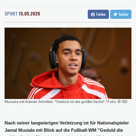
Rostock
14 °C
Stuttgart
19 °C
zeitweise eingeschränkt
Dresden
16 °C
Wien
20 °C
Doppelpack Freigang: Frankfurt schlägt auch Malmö
SPORT
15.05.2026
Teilen
Teilen
Salzburg
20 °C
Explosion mutmaßlich ukrainischer Drohne in Bulgarien löst
Baden-Baden
18 °C
diplomatische Verstimmung aus
Selenskyj warnt vor Folgen russischer Angriffe - Vucic für
Integrität der Ukraine
Sieg auf der längsten Etappe: Vollering übernimmt
Gesamtführung
Drohne explodiert an der Grenze zwischen Rumänien und
Bulgarien nahe Gaspipeline
Lionel Messi trauert um seinen Vater
Musiala mit kleinen Schritten: "Geduld ist die größte Sache" / Foto: © SID
Nach seiner langwierigen Verletzung ist für Nationalspieler
Jamal Musiala mit Blick auf die Fußball-WM "Geduld die