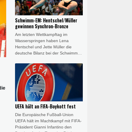
Tagessieg aber chancenlos. Beim
Erfolg von Kim Le Court-Pienaar
(Mauritius/AG Insurance-Soudal)
Schwimm-EM: Hentschel/Müller
belegte Lippert den sechsten Platz.
gewinnen Synchron-Bronze
Antonia Niedermaier (Team
Am letzten Wettkampftag im
Canyon//SRAM/+0:28 Minuten) kam
Wasserspringen haben Lena
im Weißen Trikot als 14. mit den
Hentschel und Jette Müller die
Favoriten an.
deutsche Bilanz bei der Schwimm-
EM in Paris noch einmal aufpoliert.
Das Duo aus Berlin und Dresden
gewann im Synchronspringen vom
3-m-Brett mit 274,59 Punkten
Bronze - und bescherte dem
die
deutschen Schwimm-Verband
(DSV) die achte Medaille im Centre
Aquatique Olympique am Stade de
UEFA hält an FIFA-Boykott fest
France.
Die Europäische Fußball-Union
UEFA hält im Machtkampf mit FIFA-
Präsident Gianni Infantino den