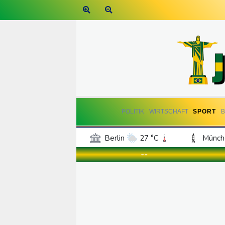
POLITIK
WIRTSCHAFT
SPORT
Berlin
27 °C
Münch
Frankfurt am Main
28 °C
--
Hannover
25 °C
Kö
Rostock
22 °C
Stut
Salzburg
26 °C
Ba