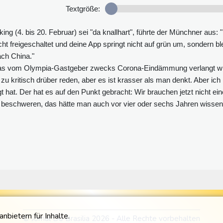
Textgröße:
ng (4. bis 20. Februar) sei "da knallhart", führte der Münchner aus: 
cht freigeschaltet und deine App springt nicht auf grün um, sondern ble
nach China."
das vom Olympia-Gastgeber zwecks Corona-Eindämmung verlangt wi
t zu kritisch drüber reden, aber es ist krasser als man denkt. Aber ich
 hat. Der hat es auf den Punkt gebracht: Wir brauchen jetzt nicht ein
beschweren, das hätte man auch vor vier oder sechs Jahren wissen
bietern für Inhalte.
© Jornal Do Brasilia 2026 - Alle Rechte vorbehalten