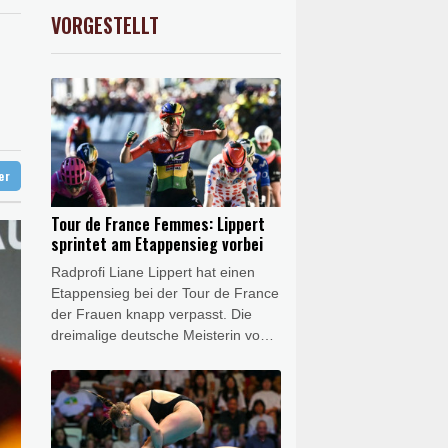
 reklamieren Attacke
AX
1.36%
4000.99
€
VORGESTELLT
USD
-0.28%
1.1523
$
hrverbot für Lkw
ter
Tour de France Femmes: Lippert
sprintet am Etappensieg vorbei
Radprofi Liane Lippert hat einen
Etappensieg bei der Tour de France
der Frauen knapp verpasst. Die
dreimalige deutsche Meisterin vom
Team Movistar erreichte das Ziel
der 153,4 km langen sechsten
Etappe in Tournon-sur-Rhone als
Teil einer Fluchtgruppe, war im
kräftezehrenden Sprint um den