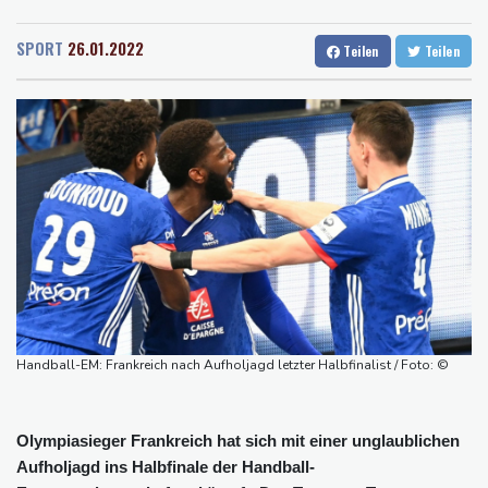
Rostock
17 °C
Stuttgart
15 °C
stärker überprüfen
Dresden
18 °C
Wien
22 °C
Röwekamp: Innenministerium muss zentral für Drohnenabwehr
SPORT
26.01.2022
Teilen
Teilen
Salzburg
20 °C
zuständig sein
Baden-Baden
14 °C
Trump unternimmt neuen Vorstoß im Streit um US-
Staatsbürgerschaft
Erdogan reist zu Dreier-Gipfel mit Pakistan nach Saudi-Arabien
58 Soldaten im Jemen bei Huthi-Angriffen getötet - Regierung
kündigt Vergeltung an
UEFA hält an FIFA-Boykott fest - CAF hält zu Infantino
Jemen: 38 Soldaten bei Huthi-Angriffen getötet - Regierung
kündigt Vergeltung an
Mindestens zwei Tote bei Bombenexplosion in Kleinbus nahe
Handball-EM: Frankreich nach Aufholjagd letzter Halbfinalist / Foto: ©
Damaskus
Olympiasieger Frankreich hat sich mit einer unglaublichen
Aufholjagd ins Halbfinale der Handball-