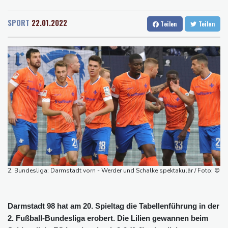
Rostock
21 °C
Stuttgart
27 °C
Schwimm-EM: Freiwasserstaffel um Wellbrock gewinnt Gold
Dresden
24 °C
Wien
28 °C
US-Senat bestätigt Trumps umstrittenen Justizminister Blanche
SPORT
22.01.2022
Teilen
Teilen
Salzburg
26 °C
Vulkan Ätna auf Sizilien erneut ausgebrochen - Ankünfte am
Baden-Baden
24 °C
Flughafen Catania gestrichen
Selenskyj: Mindestens vier Tote durch russische Angriffe in
Region Kiew
Mercedes GLA neu gegen alt: Der große Sprung ins
Elektrozeitalter
Skoda Kodiaq gegen VW Tayron: Das bessere Familien-SUV
2. Bundesliga: Darmstadt vorn - Werder und Schalke spektakulär / Foto: ©
Darmstadt 98 hat am 20. Spieltag die Tabellenführung in der
2. Fußball-Bundesliga erobert. Die Lilien gewannen beim