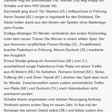
Dahinter folgt ein prominentes Trio: Werder (35) liegt knapp vor
Schalke und dem HSV (beide 34).
Darmstadt ging durch Tim Skarkes (15.) Volleyschuss in Führung,
Aaron Seydel (82.) sorgte in Ingolstadt für den Endstand. Die
Gäste holten damit aus den letzten vier Spielen ohne Niederlage
zehn Punkte.
Erstliga-Absteiger SV Werder verhinderte den ersten Rückschlag
unter dem neuen Trainer Ole Werner in einem wilden Spiel. Der
aus Hannover verpflichtete Florent Muslija (15., Foulelfmeter)
brachte Paderborn in Führung, Marvin Ducksch (35.) markierte
den Ausgleich.
Erneut Muslija gelang ein Kunstschuss (38.) zum 2:1,
anschließend sorgte Paderborns Felix Platte mit einem Treffer
aus 45 Metern (56.) für Aufsehen. Romano Schmid (59.), Niclas
Füllkrug (66.) und Ömer Toprak (87.) drehten das Spiel aber noch
für Werder. Zwischenzeitlich waren zudem vermeintliche Treffer
von Platte (68.) und Ducksch (74.) nach Videostudium nicht
anerkannt worden.
Schalke feierte angetrieben vom starken Neuzugang Andreas
Vindheim seinen ersten Sieg im neuen Jahr. In Aue traf der
Norweger bei seinem Debüt selbst (38.) und leitete zudem drei