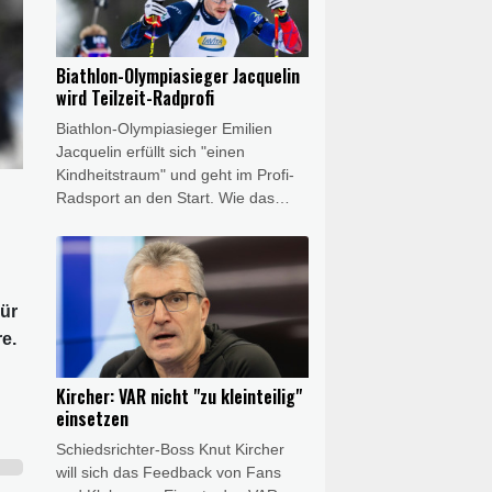
Investorenplänen gefordert. Eckert
sieht in der FIFA-Stellungnahme
vom Mittwochabend, in der Infantino
Biathlon-Olympiasieger Jacquelin
Rückendeckung ausgesprochen
wird Teilzeit-Radprofi
wurde, den Versuch, mögliche
Biathlon-Olympiasieger Emilien
Fehler auf einzelne Verantwortliche
Jacquelin erfüllt sich "einen
abzuwälzen, ohne den Präsidenten
Kindheitstraum" und geht im Profi-
direkt zu belasten.
Radsport an den Start. Wie das
Team Decathlon-CMA CGM am
Donnerstag mitteilte, wird der
Franzose zunächst beim
Eintagesrennen Polynormande (16.
Für
August) antreten. Im Anschluss soll
er für das Team von Top-Talent Paul
re.
Seixas (19) bei der Tour du
Limousin (18.– 21. August) starten.
Kircher: VAR nicht "zu kleinteilig"
einsetzen
Schiedsrichter-Boss Knut Kircher
will sich das Feedback von Fans