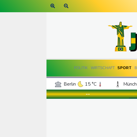
POLITIK
WIRTSCHAFT
SPORT
Berlin
15 °C
Münch
Frankfurt am Main
16 °C
--
Hannover
15 °C
Kö
Rostock
17 °C
Stut
Salzburg
20 °C
Ba