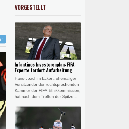
ständig sein
X
0.01%
32431.12
€
VORGESTELLT
preis
0.44%
4318.4
$
chaft
ündigt Vergeltung an
ter
Infantinos Investorenplan: FIFA-
Experte fordert Aufarbeitung
Hans-Joachim Eckert, ehemaliger
Vorsitzender der rechtsprechenden
Kammer der FIFA-Ethikkommission,
hat nach dem Treffen der Spitze
des Weltverbandes in Marokko eine
umfassende und transparente
Aufklärung möglicher Vorverträge
im Zusammenhang mit den von
Gianni Infantino vorangetriebenen