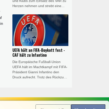
und Klubs zum Einsatz des VAR zu
Herzen nehmen und strebt eine
zurückhaltende Linie beim Video-
r
Assistenten an. Man höre "schon
uf
hin, was viele Fans uns
in
zurückspiegeln und auch
Klubverantwortliche uns
zurückmelden: dass wir
idealerweise nicht zu kleinteilig
werden, nicht zu mikroskopisch, um
UEFA hält an FIFA-Boykott fest -
dem Fußball ein Stück weit wieder
CAF hält zu Infantino
das zurückzugeben, was ihn
Die Europäische Fußball-Union
ausmacht: Spontaneität", sagte
UEFA hält im Machtkampf mit FIFA-
Kircher im Interview mit RTL/Sky.
Präsident Gianni Infantino den
Druck aufrecht. Trotz des Rückzugs
der FIFA-Pläne für eine Öffnung
gegenüber externen Investoren hält
die UEFA an ihrem Boykott der
Wettbewerbe des Weltverbandes
fest. Das geht aus einer UEFA-
Erklärung auf SID-Anfrage vom