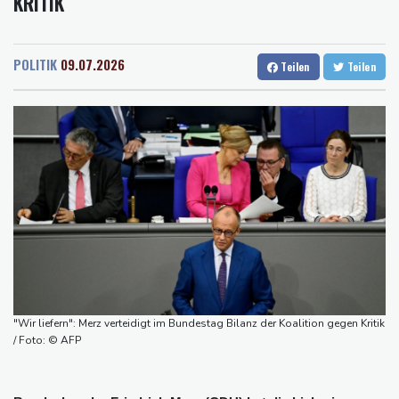
KRITIK
Rostock
21 °C
Stuttgart
20 °C
Studie: Klimawandel verdoppelt Wahrscheinlichkeit für
Dresden
23 °C
Wien
27 °C
Waldbrände in Kanada
Salzburg
21 °C
Niedersachsen: Splittergranate aus Zweitem Weltkrieg in
POLITIK
09.07.2026
Teilen
Teilen
Baden-Baden
14 °C
Einfamilienhaus entdeckt
Commerzbank meldet Rekordergebnis - Gespräche mit Unicredit
stehen an
Coup für Köln: Hendrich kehrt in die Bundesliga zurück
Kokain in Lutschern: 68-Jähriger bei Schmuggelversuch in
Düsseldorf ertappt
"Infanti-No Go": Pressestimmen zum Verbleib des FIFA-Chefs
Manipulierte Trainerwahl? Razzia bei Südkoreas Fußball-Verband
"Wir liefern": Merz verteidigt im Bundestag Bilanz der Koalition gegen Kritik
/ Foto: © AFP