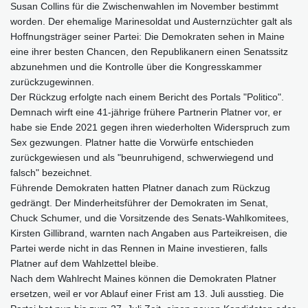
Susan Collins für die Zwischenwahlen im November bestimmt
worden. Der ehemalige Marinesoldat und Austernzüchter galt als
Hoffnungsträger seiner Partei: Die Demokraten sehen in Maine
eine ihrer besten Chancen, den Republikanern einen Senatssitz
abzunehmen und die Kontrolle über die Kongresskammer
zurückzugewinnen.
Der Rückzug erfolgte nach einem Bericht des Portals "Politico".
Demnach wirft eine 41-jährige frühere Partnerin Platner vor, er
habe sie Ende 2021 gegen ihren wiederholten Widerspruch zum
Sex gezwungen. Platner hatte die Vorwürfe entschieden
zurückgewiesen und als "beunruhigend, schwerwiegend und
falsch" bezeichnet.
Führende Demokraten hatten Platner danach zum Rückzug
gedrängt. Der Minderheitsführer der Demokraten im Senat,
Chuck Schumer, und die Vorsitzende des Senats-Wahlkomitees,
Kirsten Gillibrand, warnten nach Angaben aus Parteikreisen, die
Partei werde nicht in das Rennen in Maine investieren, falls
Platner auf dem Wahlzettel bleibe.
Nach dem Wahlrecht Maines können die Demokraten Platner
ersetzen, weil er vor Ablauf einer Frist am 13. Juli ausstieg. Die