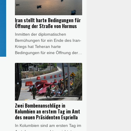
Angaben des Staatsfernsehens.
"Die Meerenge ist für uns derzeit
ein Kriegsschauplatz und nicht nur
Iran stellt harte Bedingungen für
eine Wasserstraße."
Öffnung der Straße von Hormus
Inmitten der diplomatischen
Bemühungen für ein Ende des Iran-
Kriegs hat Teheran harte
Bedingungen für eine Öffnung der
Straße von Hormus gestellt.
Außenminister Abbas Araghtschi
forderte am Samstag unter
anderem "Entschädigungen" für
Verstöße der USA gegen das im
Juni besiegelte Rahmenabkommen
zwischen Teheran und Washington.
Der Chef des Nationalen
Zwei Bombenanschläge in
Sicherheitsrats, Mohammad Bagher
Kolumbien an erstem Tag im Amt
Solghadr, legte eine ganze Liste an
des neuen Präsidenten Espriella
Bedingungen für ein Ende der
In Kolumbien sind am ersten Tag im
Blockade der strategisch wichtigen