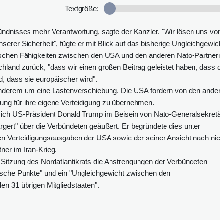
Textgröße:
ndnisses mehr Verantwortung, sagte der Kanzler. "Wir lösen uns vo
nserer Sicherheit", fügte er mit Blick auf das bisherige Ungleichgewic
rischen Fähigkeiten zwischen den USA und den anderen Nato-Partner
hland zurück, "dass wir einen großen Beitrag geleistet haben, dass d
, dass sie europäischer wird".
 anderem um eine Lastenverschiebung. Die USA fordern von den ande
ng für ihre eigene Verteidigung zu übernehmen.
e sich US-Präsident Donald Trump im Beisein von Nato-Generalsekret
ert" über die Verbündeten geäußert. Er begründete dies unter
en Verteidigungsausgaben der USA sowie der seiner Ansicht nach nic
ner im Iran-Krieg.
 Sitzung des Nordatlantikrats die Anstrengungen der Verbündeten
itische Punkte" und ein "Ungleichgewicht zwischen den
n 31 übrigen Mitgliedstaaten".