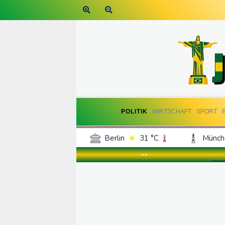
POLITIK
WIRTSCHAFT
SPORT
Berlin
31 °C
Münch
Frankfurt am Main
33 °C
--
Hannover
29 °C
Kö
Rostock
28 °C
Stut
Salzburg
30 °C
Ba