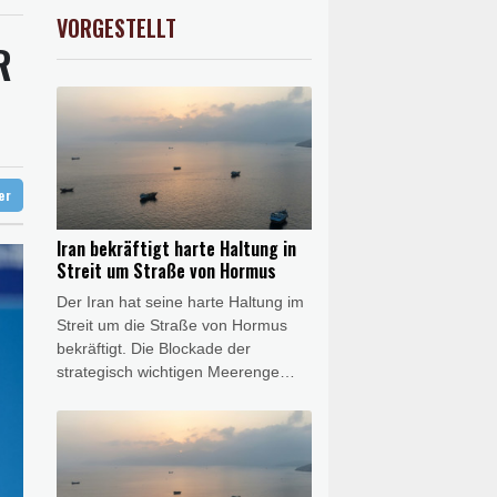
nd Berlin pünktlich
AX
1.67%
4068.78
€
VORGESTELLT
USD
0.32%
1.1562
$
R
gerufen
 Köln
ter
Iran bekräftigt harte Haltung in
Streit um Straße von Hormus
Der Iran hat seine harte Haltung im
Streit um die Straße von Hormus
bekräftigt. Die Blockade der
strategisch wichtigen Meerenge
werde so lange fortgesetzt, "bis der
Feind alle unsere Bedingungen
erfüllt", sagte der Sprecher der
iranischen Revolutionsgarden,
Hossein Mohebi, am Sonntag nach