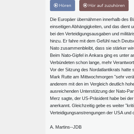
Hören
Hör auf zuzuhören
Die Europäer übernähmen innerhalb des Bü
einseitigen Abhängigkeiten, und das dient u
bei den Verteidigungsausgaben und militä
hinzu. Er fahre mit dem Gefühl nach Deutsc
Nato zusammenbleibt, dass sie stärker wird
Beim Nato-Gipfel in Ankara ging es unter
Verbündeten schon lange, mehr Verantwortu
Vor der Sitzung des Nordatlantikrats hatt
Mark Rutte am Mittwochmorgen "sehr verärg
anderem mit den im Vergleich deutlich hoh
ausreichenden Unterstützung der Nato-Part
Merz sagte, der US-Präsident habe bei der
anerkannt. Gleichzeitig gebe es weiter "kr
Verteidigungsanstrengungen der USA und de
A. Martins--JDB