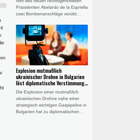
Amt des neuen rechtsgerichteten
Meerenge vor.
Präsidenten Abelardo de la Espriella
zwei Bombenanschläge verübt
n
worden. Bei den Anschlägen in
verschiedenen Teilen des Landes
ht
wurde am Samstag mindestens ein
n
Polizist getötet, wie die Armee
ie
mitteilte. Weitere Menschen seien
verletzt worden.
ren
Explosion mutmaßlich
är
ukrainischer Drohne in Bulgarien
löst diplomatische Verstimmung
ht
aus
Die Explosion einer mutmaßlich
ukrainischen Drohne nahe einer
strategisch wichtigen Gaspipeline in
Bulgarien hat zu diplomatischen
Verstimmungen zwischen Sofia und
Kiew geführt. Nach einer ersten
Untersuchung der Trümmer erklärte
das bulgarische