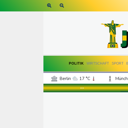
POLITIK
WIRTSCHAFT
SPORT
Berlin
17 °C
Münch
Frankfurt am Main
19 °C
--
Hannover
17 °C
Kö
Rostock
14 °C
Stut
Salzburg
21 °C
Ba