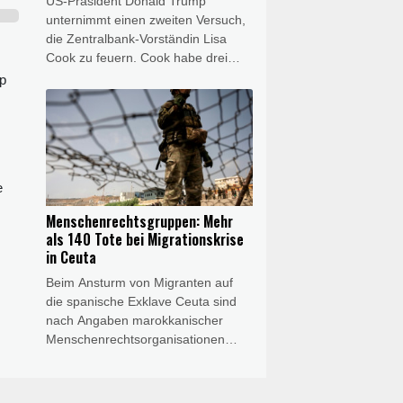
US-Präsident Donald Trump
traditionell eng mit Russland
unternimmt einen zweiten Versuch,
verbunden.
die Zentralbank-Vorständin Lisa
Cook zu feuern. Cook habe drei
Wochen Zeit, um auf Vorwürfe
ip
wegen angeblicher Falschangaben
bei Immobilienkrediten zu
reagieren, heißt es in einem Brief
des Weißen Hauses, der AFP am
Freitag vorlag. Trump hatte bereits
e
im vergangenen Jahr versucht,
Cook zu feuern, war aber vom
Menschenrechtsgruppen: Mehr
obersten US-Gericht gestoppt
als 140 Tote bei Migrationskrise
worden.
in Ceuta
Beim Ansturm von Migranten auf
die spanische Exklave Ceuta sind
nach Angaben marokkanischer
Menschenrechtsorganisationen
mehr als 140 Menschen ums Leben
gekommen. Die
Menschenrechtsgruppe AMDH und