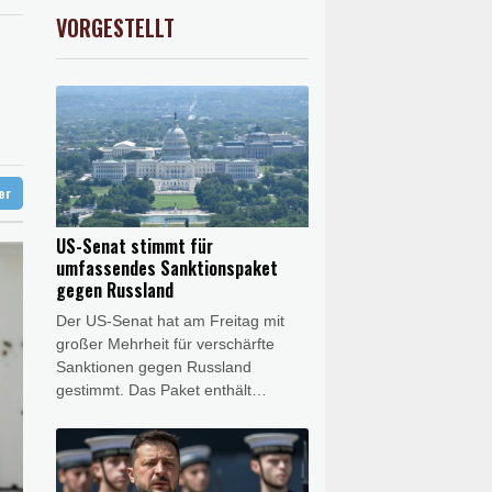
 STOXX 50
0.33%
6523.86
€
VORGESTELLT
USD
0.32%
1.1562
$
rdrhein-Westfalen
n Ceuta
ter
US-Senat stimmt für
umfassendes Sanktionspaket
gegen Russland
Der US-Senat hat am Freitag mit
großer Mehrheit für verschärfte
Sanktionen gegen Russland
gestimmt. Das Paket enthält
Strafmaßnahmen gegen Präsident
Wladimir Putin sowie eine Reihe
russischer Beamter, Oligarchen und
Banken. Außerdem wird von