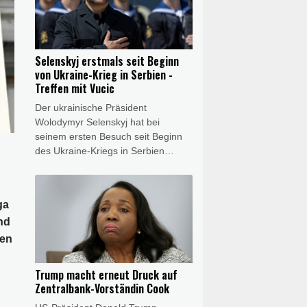
Washington erstmals die
sogenannte Schattenflotte ins Visier
genommen, mit deren Schiffen
Moskau bereits bestehende
Selenskyj erstmals seit Beginn
internationale Sanktionen umgeht.
von Ukraine-Krieg in Serbien -
Treffen mit Vucic
Der ukrainische Präsident
Wolodymyr Selenskyj hat bei
seinem ersten Besuch seit Beginn
des Ukraine-Kriegs in Serbien
seinen Amtskollegen Aleksandar
Vucic getroffen. Nach seiner Ankunft
in Belgrad am Freitagabend traf
ga
Selenskyj den serbischen
nd
Staatschef zu einem Abendessen.
Vucic erklärte anschließend, er sei
uen
überzeugt, der Besuch werde zur
Entwicklung der Beziehungen und
Trump macht erneut Druck auf
zur stärkeren Zusammenarbeit
Zentralbank-Vorständin Cook
beider Länder beitragen. Serbien ist