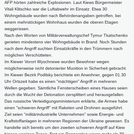
AFP hörten zahlreiche Explosionen. Laut Kiews Bürgermeister
Vitali Klitschko war die Luftabwehr im Einsatz. Etwa 30
Wohngebäude wurden nach Behördenangaben getroffen, bei
einem mehrstöckigen Wohnhaus wurden die oberen Etagen
weggerissen.
Nach den Worten von Militärverwaltungschef Tymur Tkatschenko
gerieten mindestens vier Wohngebäude in Brand. Noch Stunden
nach dem Angriff suchten Einsatzkräfte in den Trümmern nach
möglichen Verschütteten.
Im Kiewer Vorort Wyschnewe wurden Bewohner wegen
möglicherweise nicht detonierter Munition in Sicherheit gebracht.
Im Kiewer Bezirk Podilsky berichtete ein Anwohner, gegen 01.30
Uhr Ortszeit habe es einen "mächtigen" Angriff in mehreren
Wellen gegeben. Sämtliche Fensterscheiben eines Hauses seien
durch die Wucht der Detonation zersplittert und herausgefallen.
Das russische Verteidigungsministerium erklärte, die Armee habe
einen "schweren Angriff" mit Raketen und Drohnen ausgeführt.
Ziel seien "militärindustrielle Unternehmen" sowie Energie- und
Kraftstoffanlagen in mehreren Regionen der Ukraine gewesen. Es
handelte sich bereits um den zweiten schweren Angriff auf Kiew
binnen wenigen Tagen. Erst am Donnerstag waren mehr als 30