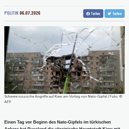
Rostock
28 °C
Stuttgart
34 °C
Bericht: Trotz Sanierung nur jeder vierte Zug zwischen Hamburg
Dresden
33 °C
Wien
31 °C
und Berlin pünktlich
POLITIK
06.07.2026
Teilen
Teilen
Salzburg
30 °C
FC Bayern: Kompany setzt auf Musiala
Baden-Baden
29 °C
Waldbrände in Kanada: Notstand in Provinz British Columbia
ausgerufen
Verdacht auf illegales Rennen: Zwei Tote nach Motorrad-Unfall
in Köln
Im EM-Becken: Berkhahn sieht "nicht viele Medaillenchancen"
Waldbrand in Kanada: Notstand in British Columbia ausgerufen -
20.000 Menschen evakuiert
Dobrindt will Forschung zur Drohensicherheit in Deutschland
ausbauen
Schwere russische Angriffe auf Kiew am Vortag von Nato-Gipfel / Foto: ©
AFP
Einen Tag vor Beginn des Nato-Gipfels im türkischen
Ankara hat Russland die ukrainische Hauptstadt Kiew mit