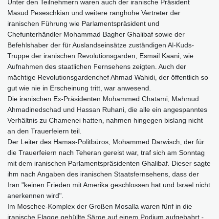
Unter den Teilnehmern waren auch der iranische Präsident
Masud Peseschkian und weitere ranghohe Vertreter der
iranischen Führung wie Parlamentspräsident und
Chefunterhändler Mohammad Bagher Ghalibaf sowie der
Befehlshaber der für Auslandseinsätze zuständigen Al-Kuds-
Truppe der iranischen Revolutionsgarden, Esmail Kaani, wie
Aufnahmen des staatlichen Fernsehens zeigten. Auch der
mächtige Revolutionsgardenchef Ahmad Wahidi, der öffentlich so
gut wie nie in Erscheinung tritt, war anwesend.
Die iranischen Ex-Präsidenten Mohammed Chatami, Mahmud
Ahmadinedschad und Hassan Ruhani, die alle ein angespanntes
Verhältnis zu Chamenei hatten, nahmen hingegen bislang nicht
an den Trauerfeiern teil.
Der Leiter des Hamas-Politbüros, Mohammed Darwisch, der für
die Trauerfeiern nach Teheran gereist war, traf sich am Sonntag
mit dem iranischen Parlamentspräsidenten Ghalibaf. Dieser sagte
ihm nach Angaben des iranischen Staatsfernsehens, dass der
Iran "keinen Frieden mit Amerika geschlossen hat und Israel nicht
anerkennen wird".
Im Moschee-Komplex der Großen Mosalla waren fünf in die
iranische Flagge gehüllte Särge auf einem Podium aufgebahrt -