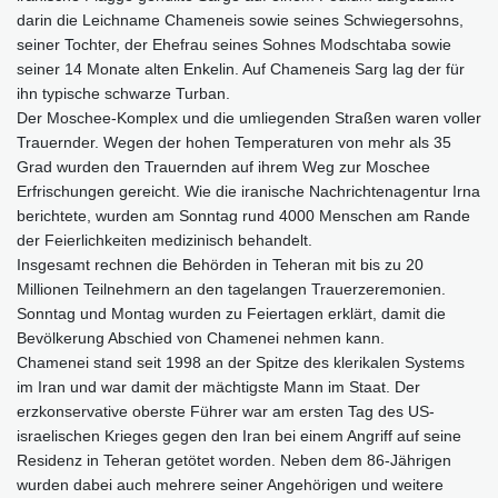
darin die Leichname Chameneis sowie seines Schwiegersohns,
seiner Tochter, der Ehefrau seines Sohnes Modschtaba sowie
seiner 14 Monate alten Enkelin. Auf Chameneis Sarg lag der für
ihn typische schwarze Turban.
Der Moschee-Komplex und die umliegenden Straßen waren voller
Trauernder. Wegen der hohen Temperaturen von mehr als 35
Grad wurden den Trauernden auf ihrem Weg zur Moschee
Erfrischungen gereicht. Wie die iranische Nachrichtenagentur Irna
berichtete, wurden am Sonntag rund 4000 Menschen am Rande
der Feierlichkeiten medizinisch behandelt.
Insgesamt rechnen die Behörden in Teheran mit bis zu 20
Millionen Teilnehmern an den tagelangen Trauerzeremonien.
Sonntag und Montag wurden zu Feiertagen erklärt, damit die
Bevölkerung Abschied von Chamenei nehmen kann.
Chamenei stand seit 1998 an der Spitze des klerikalen Systems
im Iran und war damit der mächtigste Mann im Staat. Der
erzkonservative oberste Führer war am ersten Tag des US-
israelischen Krieges gegen den Iran bei einem Angriff auf seine
Residenz in Teheran getötet worden. Neben dem 86-Jährigen
wurden dabei auch mehrere seiner Angehörigen und weitere