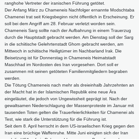
ranghohe Vertreter der iranischen Führung getötet.
Der Anfang März zu Chameneis Nachfolger ernannte Modschtaba
Chamenei trat seit Kriegsbeginn nicht öffentlich in Erscheinung. Er
soll bei dem Angriff am 28. Februar verletzt worden sein.
Chameneis Sarg sollte nach der Aufbahrung in einem Trauerzug
durch die Hauptstadt gebracht werden. Am Dienstag soll der Sarg
in die schiitische Gelehrtenstadt Ghom gebracht werden, am
Mittwoch in schiitische Heiligtümer im Nachbarland Irak. Die
Beisetzung ist für Donnerstag in Chameneis Heimatstadt
Maschhad im Nordosten des Iran vorgesehen. Dort soll er
zusammen mit seinen getöteten Familienmitgliedern begraben
werden.
Die Tötung Chameneis nach mehr als dreieinhalb Jahrzehnten an
der Macht hat in der Islamischen Republik eine neue Ära
eingeläutet, die jedoch von Ungewissheit geprägt ist. Nach der
gewaltsamen Niederschlagung der Massenproteste im Januar mit
tausenden Toten gelten die Trauerfeierlichkeiten für Chamenei als
Test, wie stark die Unterstützung für die Führung ist.
Seit dem 8. April herrscht in dem US-israelischen Krieg gegen den
Iran eine brüchige Waffenruhe. Mitte Juni einigten sich der Iran