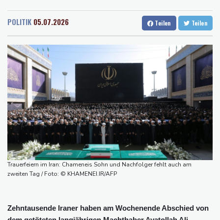
Rostock
18 °C
Stuttgart
26 °C
Selenskyj erstmals seit Beginn von Ukraine-Krieg nach Serbien
Dresden
24 °C
Wien
28 °C
gereist
POLITIK
05.07.2026
Teilen
Teilen
Salzburg
19 °C
Russland weist Verantwortung für Drohnenvorfall an Leipziger
Baden-Baden
26 °C
Flughafen zurück
US-Berufungsgericht bestätigt Aussetzung von Trumps
umstrittenen Ballsaal-Plänen
Nach Andrang auf Ceuta: Spanien und Italien streiten über
Grenzkontrollen
Niewiadoma fährt am Mont Ventoux ins Gelbe Trikot
Trumps umstrittener Justizminister Blanche kurz vor der
Bestätigung im Senat
Peru und Mexiko nehmen diplomatische Beziehungen wieder auf
Trauerfeiern im Iran: Chameneis Sohn und Nachfolger fehlt auch am
zweiten Tag / Foto: © KHAMENEI.IR/AFP
Zehntausende Iraner haben am Wochenende Abschied von
dem getöteten langjährigen Machthaber Ayatollah Ali