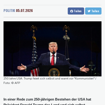
Rostock
16 °C
Stuttgart
14 °C
der Grünen
Dresden
17 °C
Wien
22 °C
Hitze und Niedrigwasser: Städte- und Gemeindebund fordert
POLITIK
05.07.2026
Teilen
Teilen
Salzburg
19 °C
"nationalen Kraftakt"
Baden-Baden
12 °C
Infantinos Investorenplan: FIFA-Experte fordert Aufarbeitung
Biathlon-Olympiasieger Jacquelin wird Teilzeit-Radprofi
Kircher: VAR nicht "zu kleinteilig" einsetzen
Kreise: Türkei will mit Pakistan und Saudi-Arabien
Verteidigungspakt schließen
Sprengstoff-Drohne am Leipziger Flughafen:
Bundesanwaltschaft übernimmt Ermittlungen
250 Jahre USA: Trump feiert sich selbst und warnt vor "Kommunisten" /
Foto: © AFP
In einer Rede zum 250-jährigen Bestehen der USA hat
Präsident Donald Trump das Land und sich selbst