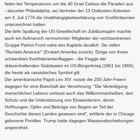
fielen bei Temperaturen um die 40 Grad Celsius die Paraden aus
- darunter Philadelphia, wo Vertreter der 13 Ostküsten-Kolonien
am 4. Juli 1776 die Unabhängigkeitserklärung von Großbritannien
unterzeichnet hatten.
Die tiefe Spaltung der US-Gesellschaft im Jubiläumsjahr machte
auch ein Aufmarsch vermummter Mitglieder der rechtsextremen
Gruppe Patriot Front nahe des Kapitols deutlich. Sie riefen
"Reclaim America!" (Erobert Amerika zurück). Einige von ihnen
schwenkten Konföderiertenflaggen - die Flagge der
sklavenhaltenden Südstaaten im US-Bürgerkrieg (1861 bis 1865),
die heute als rassistisches Symbol gilt.
Der amerikanische Papst Leo XIV. nutzte die 250-Jahr-Feiern
dagegen für eine Botschaft der Versöhnung: "Die Verteidigung
menschlichen Lebens umfasst auch das Willkommenheißen, den
Schutz und die Unterstützung von Einwanderern, deren
Hoffnungen, Opfer und Beiträge von Beginn an Teil der
Geschichte dieses Landes gewesen sind", erklärte der in Chicago
geborene Pontifex. Trump hatte dagegen Massenabschiebungen
angeordnet.