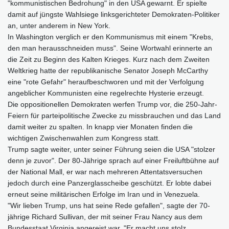
"kommunistischen Bedrohung" in den USA gewarnt. Er spielte
damit auf jüngste Wahlsiege linksgerichteter Demokraten-Politiker
an, unter anderem in New York.
In Washington verglich er den Kommunismus mit einem "Krebs,
den man herausschneiden muss". Seine Wortwahl erinnerte an
die Zeit zu Beginn des Kalten Krieges. Kurz nach dem Zweiten
Weltkrieg hatte der republikanische Senator Joseph McCarthy
eine "rote Gefahr" heraufbeschworen und mit der Verfolgung
angeblicher Kommunisten eine regelrechte Hysterie erzeugt.
Die oppositionellen Demokraten werfen Trump vor, die 250-Jahr-
Feiern für parteipolitische Zwecke zu missbrauchen und das Land
damit weiter zu spalten. In knapp vier Monaten finden die
wichtigen Zwischenwahlen zum Kongress statt.
Trump sagte weiter, unter seiner Führung seien die USA "stolzer
denn je zuvor". Der 80-Jährige sprach auf einer Freiluftbühne auf
der National Mall, er war nach mehreren Attentatsversuchen
jedoch durch eine Panzerglasscheibe geschützt. Er lobte dabei
erneut seine militärischen Erfolge im Iran und in Venezuela.
"Wir lieben Trump, uns hat seine Rede gefallen", sagte der 70-
jährige Richard Sullivan, der mit seiner Frau Nancy aus dem
Bundesstaat Virginia angereist war. "Er macht uns stolz,